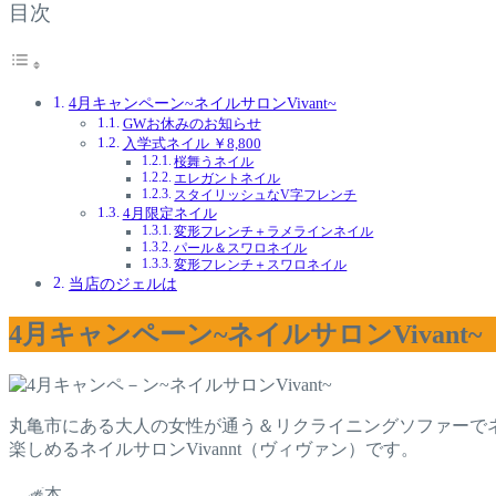
目次
4月キャンペーン~ネイルサロンVivant~
GWお休みのお知らせ
入学式ネイル ￥8,800
桜舞うネイル
エレガントネイル
スタイリッシュなV字フレンチ
4月限定ネイル
変形フレンチ＋ラメラインネイル
パール＆スワロネイル
変形フレンチ＋スワロネイル
当店のジェルは
4月キャンペーン~ネイルサロンVivant~
丸亀市にある大人の女性が通う＆リクライニングソファーで
楽しめるネイルサロンVivannt（ヴィヴァン）です。