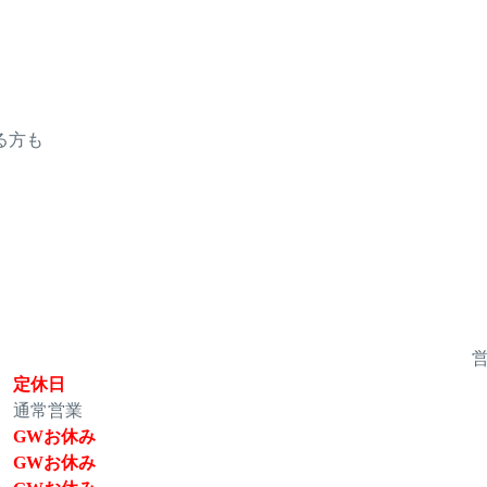
る方も
定休日
通常営業
GWお休み
GWお休み