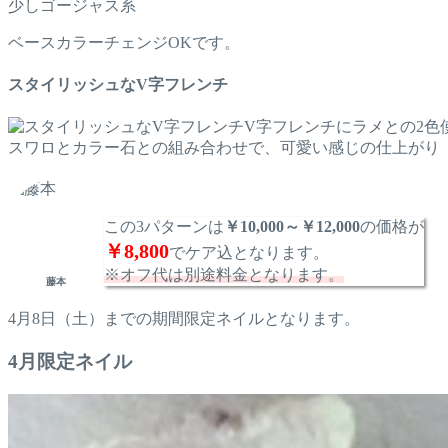
少しゴージャス系
ベースカラーチェンジOKです。
スタイリッシュなV字フレンチ
V字フレンチにラメとの2色
スワロとカラー石との組み合わせで、可愛い感じの仕上がり
この3パターンは
￥10,000～￥12,000
の価格が
￥8,800
でケア込となります。
※オフ代は別途料金となります。
藤本
4月8日（土）までの期間限定ネイルとなります。
4月限定ネイル