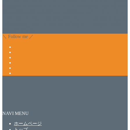
化粧品のDr.Recellとアクアヴィーナスの正規取り扱い店でお
肌のお悩みも数々改善されたお客様もいます。 ネイルサロ
ンVivantにて、痛い！巻爪をどうにかしたい方 矯正すること
で緩和され真っ直ぐな爪に戻ってきます。 お気軽にお問い
合わせ下さいね。
＼ Follow me ／
NAVI MENU
ホームページ
トップ