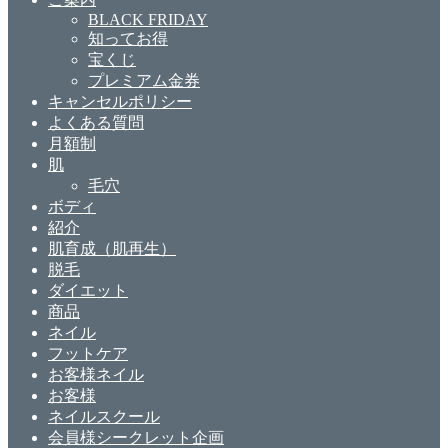
BLACK FRIDAY
知ってお得
宝くじ
プレミアム金券
キャンセルポリシー
よくある質問
月額制
肌
毛穴
ボディ
紹介
肌育成（肌再生）
脱毛
ダイエット
商品
ネイル
フットケア
お客様ネイル
お客様
ネイルスクール
会員様シークレット企画