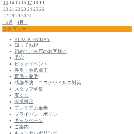
13
14
15
16
17
18
19
20
21
22
23
24
25
26
27
28
29
30
31
« 2月
4月 »
カテゴリー
BLACK FRIDAY
知ってお得
初めてご来店のお客様に
毛穴
ビックイベント
巻爪・巻爪矯正
育毛・発毛
感染予防・コロナウイルス対策
スタッフ募集
宝くじ
深爪矯正
プレミアム金券
プライバシーポリシー
キャンペーン
ご案内
キャンセルポリシー