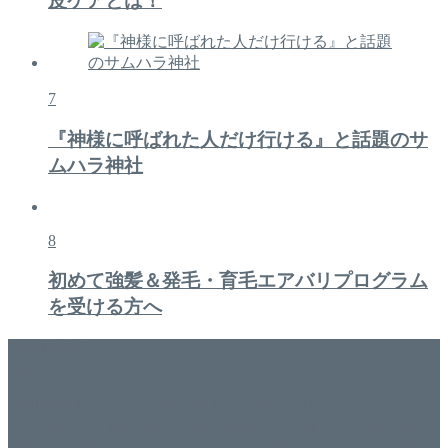
皮ケアとは！
7
『神様に呼ばれた人だけ行ける』と話題のサ
ムハラ神社
8
初めて強髪＆発毛・育毛エアバリプログラム
を受ける方へ
美容専門店
WISH&Vivant
香川県丸亀市にあるSalon de WISHネイルサロンVivantです。
延べ！4,107名様ご来店。 地域の皆さまに愛されSalon de
WISHは15年、ネイルサロンVivantは7年になります。 無添加