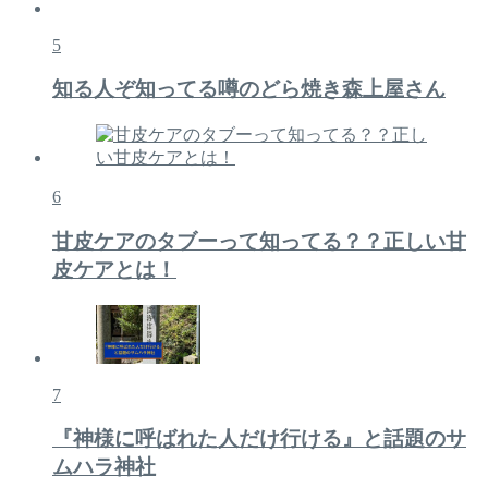
5
知る人ぞ知ってる噂のどら焼き森上屋さん
6
甘皮ケアのタブーって知ってる？？正しい甘
皮ケアとは！
7
『神様に呼ばれた人だけ行ける』と話題のサ
ムハラ神社