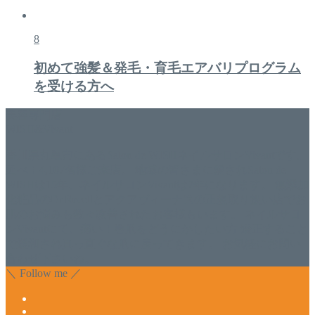
8
初めて強髪＆発毛・育毛エアバリプログラム
を受ける方へ
美容専門店
WISH&Vivant
香川県丸亀市にあるSalon de WISHネイルサロンVivantです。
延べ！4,107名様ご来店。 地域の皆さまに愛されSalon de
WISHは15年、ネイルサロンVivantは7年になります。 無添加
化粧品のDr.Recellとアクアヴィーナスの正規取り扱い店でお
肌のお悩みも数々改善されたお客様もいます。 ネイルサロ
ンVivantにて、痛い！巻爪をどうにかしたい方 矯正すること
で緩和され真っ直ぐな爪に戻ってきます。 お気軽にお問い
合わせ下さいね。
＼ Follow me ／