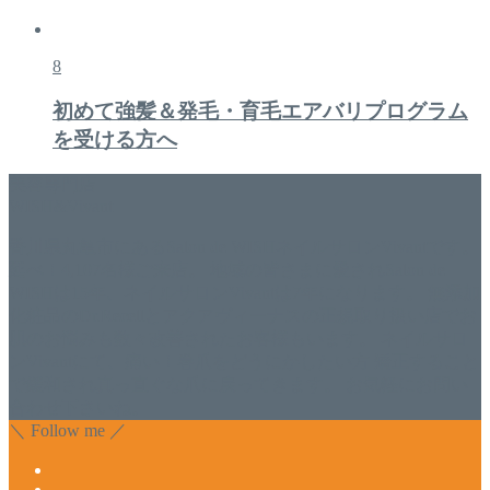
8
初めて強髪＆発毛・育毛エアバリプログラム
を受ける方へ
美容専門店
WISH&Vivant
香川県丸亀市にあるSalon de WISHネイルサロンVivantです。
延べ！4,107名様ご来店。 地域の皆さまに愛されSalon de
WISHは15年、ネイルサロンVivantは7年になります。 無添加
化粧品のDr.Recellとアクアヴィーナスの正規取り扱い店でお
肌のお悩みも数々改善されたお客様もいます。 ネイルサロ
ンVivantにて、痛い！巻爪をどうにかしたい方 矯正すること
で緩和され真っ直ぐな爪に戻ってきます。 お気軽にお問い
合わせ下さいね。
＼ Follow me ／