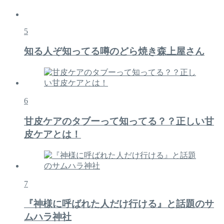
5
知る人ぞ知ってる噂のどら焼き森上屋さん
6
甘皮ケアのタブーって知ってる？？正しい甘
皮ケアとは！
7
『神様に呼ばれた人だけ行ける』と話題のサ
ムハラ神社