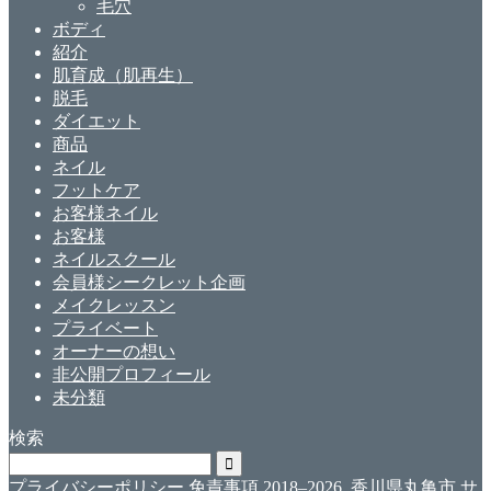
毛穴
ボディ
紹介
肌育成（肌再生）
脱毛
ダイエット
商品
ネイル
フットケア
お客様ネイル
お客様
ネイルスクール
会員様シークレット企画
メイクレッスン
プライベート
オーナーの想い
非公開プロフィール
未分類
検索
プライバシーポリシー
免責事項
2018–2026 香川県丸亀市 サ