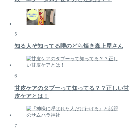
5
知る人ぞ知ってる噂のどら焼き森上屋さん
6
甘皮ケアのタブーって知ってる？？正しい甘
皮ケアとは！
7