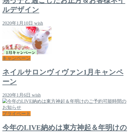
甥っ子と過ごしたお正月＆お客様ネイ
ルデザイン
2020年1月10日
wish
キャンペーン
ネイルサロンヴィヴァン1月キャンペ
ーン
2020年1月6日
wish
プライベート
今年のLIVE納めは東方神起＆年明けの