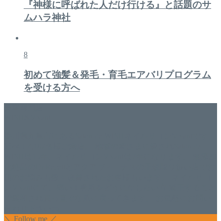
『神様に呼ばれた人だけ行ける』と話題のサ
ムハラ神社
8
初めて強髪＆発毛・育毛エアバリプログラム
を受ける方へ
美容専門店
WISH&Vivant
香川県丸亀市にあるSalon de WISHネイルサロンVivantです。
延べ！4,107名様ご来店。 地域の皆さまに愛されSalon de
WISHは15年、ネイルサロンVivantは7年になります。 無添加
化粧品のDr.Recellとアクアヴィーナスの正規取り扱い店でお
肌のお悩みも数々改善されたお客様もいます。 ネイルサロ
ンVivantにて、痛い！巻爪をどうにかしたい方 矯正すること
で緩和され真っ直ぐな爪に戻ってきます。 お気軽にお問い
合わせ下さいね。
＼ Follow me ／