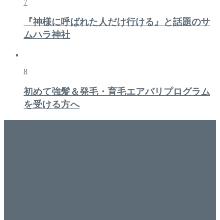
7
『神様に呼ばれた人だけ行ける』と話題のサ
ムハラ神社
8
初めて強髪＆発毛・育毛エアバリプログラム
を受ける方へ
美容専門店
WISH&Vivant
香川県丸亀市にあるSalon de WISHネイルサロンVivantです。
延べ！4,107名様ご来店。 地域の皆さまに愛されSalon de
WISHは15年、ネイルサロンVivantは7年になります。 無添加
化粧品のDr.Recellとアクアヴィーナスの正規取り扱い店でお
肌のお悩みも数々改善されたお客様もいます。 ネイルサロ
ンVivantにて、痛い！巻爪をどうにかしたい方 矯正すること
で緩和され真っ直ぐな爪に戻ってきます。 お気軽にお問い