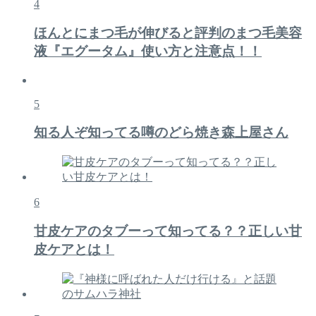
4
ほんとにまつ毛が伸びると評判のまつ毛美容
液『エグータム』使い方と注意点！！
5
知る人ぞ知ってる噂のどら焼き森上屋さん
6
甘皮ケアのタブーって知ってる？？正しい甘
皮ケアとは！