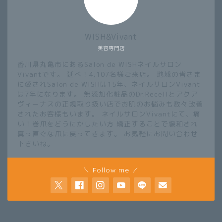
WISH&Vivant
美容専門店
香川県丸亀市にあるSalon de WISHネイルサロン
Vivantです。 延べ！4,107名様ご来店。 地域の皆さま
に愛されSalon de WISHは15年、ネイルサロンVivant
は7年になります。 無添加化粧品のDr.Recellとアクア
ヴィーナスの正規取り扱い店でお肌のお悩みも数々改善
されたお客様もいます。 ネイルサロンVivantにて、痛
い！巻爪をどうにかしたい方 矯正することで緩和され
真っ直ぐな爪に戻ってきます。 お気軽にお問い合わせ
下さいね。
＼ Follow me ／