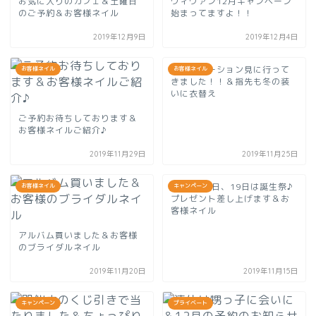
お気に入りのカフェ＆土曜日
ヴィヴァン12月キャンペーン
のご予約＆お客様ネイル
始まってますよ！！
2019年12月9日
2019年12月4日
イルミネーション見に行って
お客様ネイル
お客様ネイル
きました！！＆指先も冬の装
いに衣替え
ご予約お待ちしております＆
お客様ネイルご紹介♪
2019年11月29日
2019年11月25日
16日、18日、19日は誕生祭♪
お客様ネイル
キャンペーン
プレゼント差し上げます＆お
客様ネイル
アルバム買いました＆お客様
のブライダルネイル
2019年11月20日
2019年11月15日
キャンペーン
プライベート