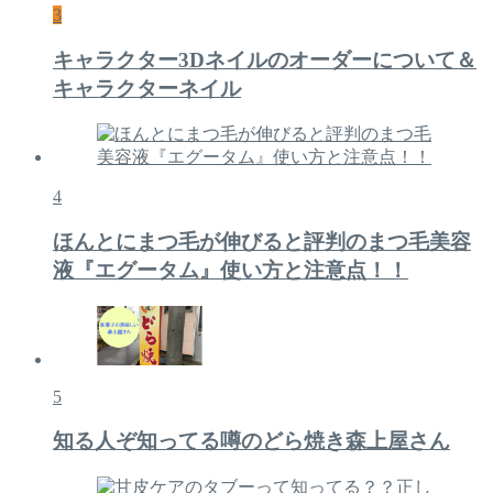
3
キャラクター3Dネイルのオーダーについて＆
キャラクターネイル
4
ほんとにまつ毛が伸びると評判のまつ毛美容
液『エグータム』使い方と注意点！！
5
知る人ぞ知ってる噂のどら焼き森上屋さん