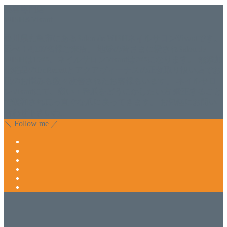
美容専門店
WISH&Vivant
香川県丸亀市にあるSalon de WISHネイルサロンVivantです。
延べ！4,107名様ご来店。 地域の皆さまに愛されSalon de
WISHは15年、ネイルサロンVivantは7年になります。 無添加
化粧品のDr.Recellとアクアヴィーナスの正規取り扱い店でお
肌のお悩みも数々改善されたお客様もいます。 ネイルサロ
ンVivantにて、痛い！巻爪をどうにかしたい方 矯正すること
で緩和され真っ直ぐな爪に戻ってきます。 お気軽にお問い
合わせ下さいね。
＼ Follow me ／