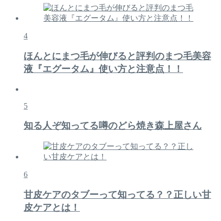
4
ほんとにまつ毛が伸びると評判のまつ毛美容
液『エグータム』使い方と注意点！！
5
知る人ぞ知ってる噂のどら焼き森上屋さん
6
甘皮ケアのタブーって知ってる？？正しい甘
皮ケアとは！