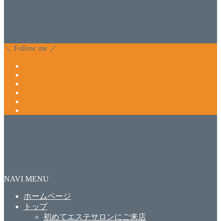
肌のお悩みも数々改善されたお客様もいます。 ネイルサロ
ンVivantにて、痛い！巻爪をどうにかしたい方 矯正すること
で緩和され真っ直ぐな爪に戻ってきます。 お気軽にお問い
合わせ下さいね。
＼ Follow me ／
NAVI MENU
ホームページ
トップ
初めてエステサロンにご来店