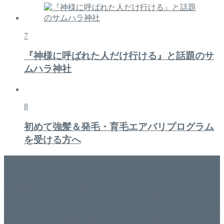
7
『神様に呼ばれた人だけ行ける』と話題のサ
ムハラ神社
8
初めて強髪＆発毛・育毛エアバリプログラム
を受ける方へ
美容専門店
WISH&Vivant
香川県丸亀市にあるSalon de WISHネイルサロンVivantです。
延べ！4,107名様ご来店。 地域の皆さまに愛されSalon de
WISHは15年、ネイルサロンVivantは7年になります。 無添加
化粧品のDr.Recellとアクアヴィーナスの正規取り扱い店でお