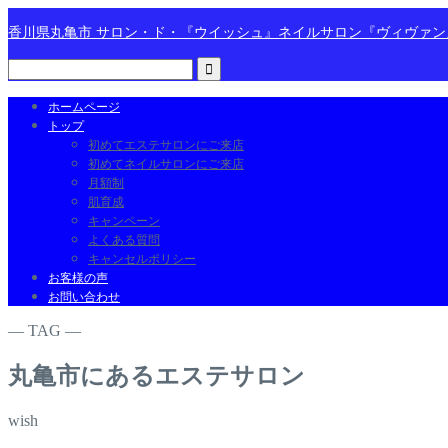
香川県丸亀市 サロン・ド・『ウイッシュ』ネイルサロン『ヴィヴァ
ホームページ
トップ
初めてエステサロンにご来店
初めてネイルサロンにご来店
月額制
肌育成
キャンペーン
よくある質問
キャンセルポリシー
お客様の声
お問い合わせ
― TAG ―
丸亀市にあるエステサロン
wish