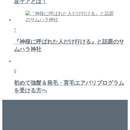
皮ケアとは！
7
『神様に呼ばれた人だけ行ける』と話題のサ
ムハラ神社
8
初めて強髪＆発毛・育毛エアバリプログラム
を受ける方へ
美容専門店
WISH&Vivant
香川県丸亀市にあるSalon de WISHネイルサロンVivantです。
延べ！4,107名様ご来店。 地域の皆さまに愛されSalon de