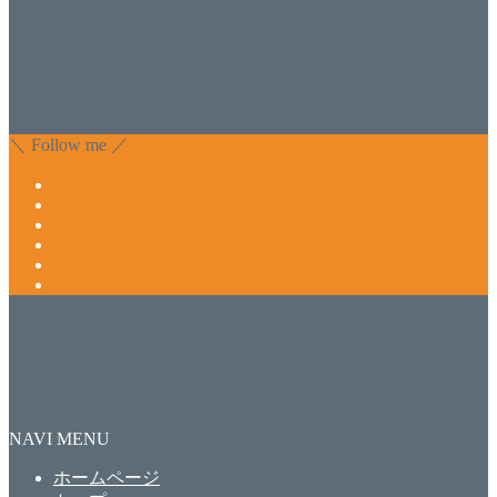
WISHは15年、ネイルサロンVivantは7年になります。 無添加
化粧品のDr.Recellとアクアヴィーナスの正規取り扱い店でお
肌のお悩みも数々改善されたお客様もいます。 ネイルサロ
ンVivantにて、痛い！巻爪をどうにかしたい方 矯正すること
で緩和され真っ直ぐな爪に戻ってきます。 お気軽にお問い
合わせ下さいね。
＼ Follow me ／
NAVI MENU
ホームページ