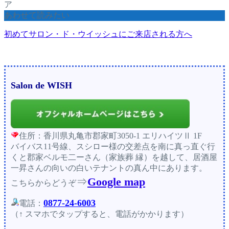
ア
あわせて読みたい
初めてサロン・ド・ウイッシュにご来店される方へ
Salon de WISH
住所：香川県丸亀市郡家町3050-1 エリハイツⅡ 1F
バイバス11号線、スシロー様の交差点を南に真っ直ぐ行
くと郡家ベルモ二ーさん（家族葬 縁）を越して、居酒屋
一昇さんの向いの白いテナントの真ん中にあります。
⇒
Google map
こちらからどうぞ
0877-24-6003
電話：
（↑ スマホでタップすると、電話がかかります）