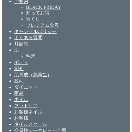
ご案内
BLACK FRIDAY
知ってお得
宝くじ
プレミアム金券
キャンセルポリシー
よくある質問
月額制
肌
毛穴
ボディ
紹介
肌育成（肌再生）
脱毛
ダイエット
商品
ネイル
フットケア
お客様ネイル
お客様
ネイルスクール
会員様シークレット企画