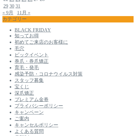
29
30
31
« 9月
11月 »
カテゴリー
BLACK FRIDAY
知ってお得
初めてご来店のお客様に
毛穴
ビックイベント
巻爪・巻爪矯正
育毛・発毛
感染予防・コロナウイルス対策
スタッフ募集
宝くじ
深爪矯正
プレミアム金券
プライバシーポリシー
キャンペーン
ご案内
キャンセルポリシー
よくある質問