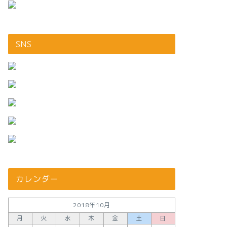
SNS
カレンダー
2018年10月
月
火
水
木
金
土
日