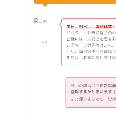
本日
と
明日
は、
臨時休業
ドクターリセラ講習会の
皆様には、大変ご迷惑を
三谷
ご予約・ご質問等はLINE
但し、講習会中でお電話
折り返しお電話致します
今回の講習会で
新たな
登場するかと思います

また帰りましたら、皆