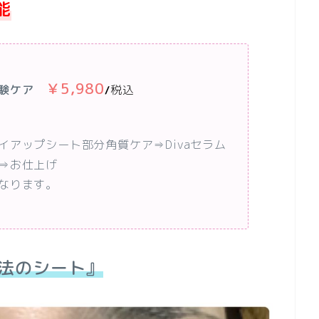
能
￥5,980
験ケア
税込
/
アップシート部分角質ケア⇒Divaセラム
⇒お仕上げ
なります。
法のシート』