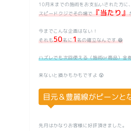
10月末までの施術をお支払いされた方に
『当たり』
スピードクジでその場で
今までこんな企画はない！
50
1
それも
名に
名の確立なんです 😆
ハズレでも次回使える（施術or商品）金
来ないと損かもかもですよ 😮
目元＆豊麗線がピーンと
先月はかなりお客様に好評頂きました。