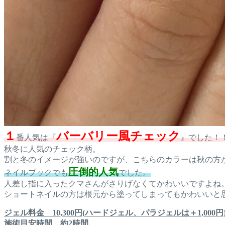
１
バーバリー風チェック
番人気は『
』でした！
秋冬に人気のチェック柄。
割と冬のイメージが強いのですが、こちらのカラーは秋の方
圧倒的人気
ネイルブックでも
でした。
人差し指に入ったクマさんがさりげなくてかわいいですよね
ショートネイルの方は根元から塗ってしまってもかわいいと
ジェル料金 10,300円(ハードジェル、パラジェルは＋1,000円
施術目安時間 約2時間