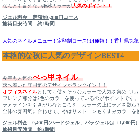
なんとも言えない絶妙カラーが
人気のポイント！
ジェル料金 定額制6,980円コース
施術目安時間 約2時間
人気のネイルメニュー！定額制コースは4種類！！
香川県丸亀市
本格的な秋に人気のデザインBEST4
べっ甲ネイル
今年も人気の
。
落ち着いた雰囲気のデザインがランクイン！！
オフィスネイル
としても使えそうなカラーで人気を集めまし
フレンチ部分は2色のカラーを使っているのがポイントです。
ラメラインを引きがちなところを、カラーの上にラメを散ら
全体の雰囲気に合わせて、やはりストーンもくすみカラーを
ジェル料金 9,400円(ハードジェル、パラジェルは＋1,000円)
施術目安時間 約2時間