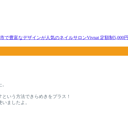
で豊富なデザインが人気のネイルサロンVivnat 定額制5,000円コー
た。
すという方法できらめきをプラス！
使いましたよ。