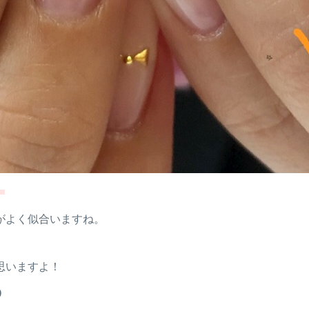
！
がよく似合いますね。
。
思いますよ！
)