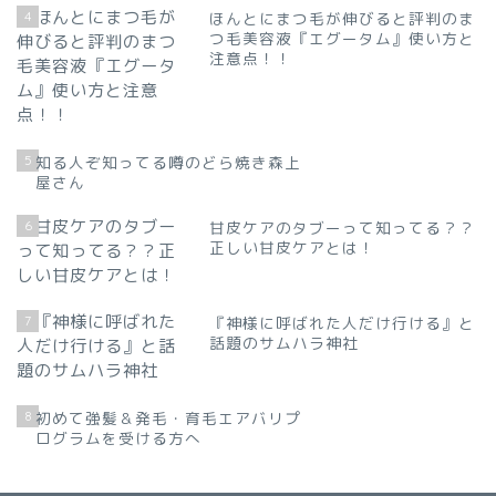
4
ほんとにまつ毛が伸びると評判のま
つ毛美容液『エグータム』使い方と
注意点！！
5
知る人ぞ知ってる噂のどら焼き森上
屋さん
6
甘皮ケアのタブーって知ってる？？
正しい甘皮ケアとは！
7
『神様に呼ばれた人だけ行ける』と
話題のサムハラ神社
8
初めて強髪＆発毛・育毛エアバリプ
ログラムを受ける方へ