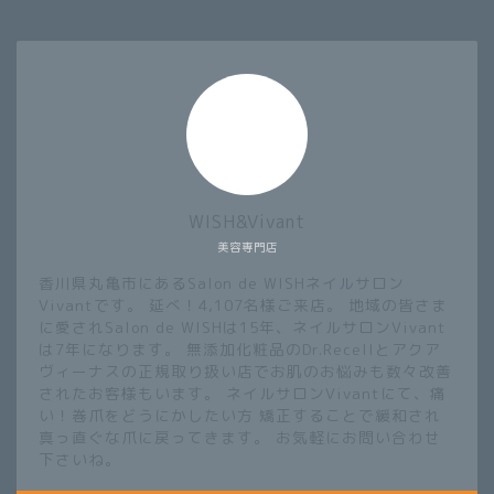
WISH&Vivant
美容専門店
香川県丸亀市にあるSalon de WISHネイルサロン
Vivantです。 延べ！4,107名様ご来店。 地域の皆さま
に愛されSalon de WISHは15年、ネイルサロンVivant
は7年になります。 無添加化粧品のDr.Recellとアクア
ヴィーナスの正規取り扱い店でお肌のお悩みも数々改善
されたお客様もいます。 ネイルサロンVivantにて、痛
い！巻爪をどうにかしたい方 矯正することで緩和され
真っ直ぐな爪に戻ってきます。 お気軽にお問い合わせ
下さいね。