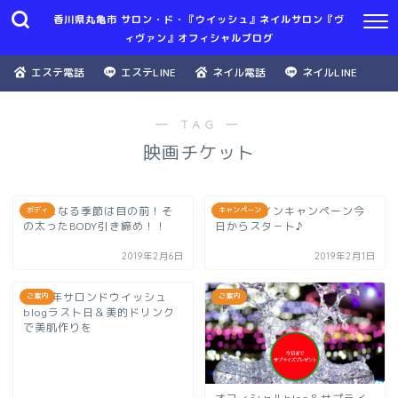
香川県丸亀市 サロン・ド・『ウイッシュ』ネイルサロン『ヴ
ィヴァン』オフィシャルブログ
エステ電話
エステLINE
ネイル電話
ネイルLINE
― TAG ―
映画チケット
薄着になる季節は目の前！そ
バレンタインキャンペーン今
ボディ
キャンペーン
の太ったBODY引き締め！！
日からスタ－ト♪
2019年2月6日
2019年2月1日
2018年サロンドウイッシュ
ご案内
ご案内
blogラスト日＆美的ドリンク
で美肌作りを