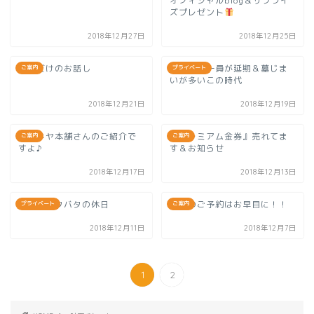
オフィシャルblog＆サプライ
ズプレゼント
2018年12月27日
2018年12月25日
ここだけのお話し
我が家の一員が延期＆墓じま
ご案内
プライベート
いが多いこの時代
2018年12月21日
2018年12月19日
ヨナキヤ本舗さんのご紹介で
『プレミアム金券』売れてま
ご案内
ご案内
すよ♪
す＆お知らせ
2018年12月17日
2018年12月13日
朝からドタバタの休日
年内のご予約はお早目に！！
プライベート
ご案内
2018年12月11日
2018年12月7日
1
2