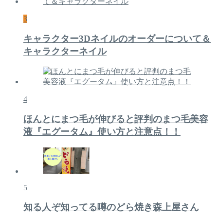
3
キャラクター3Dネイルのオーダーについて＆
キャラクターネイル
4
ほんとにまつ毛が伸びると評判のまつ毛美容
液『エグータム』使い方と注意点！！
5
知る人ぞ知ってる噂のどら焼き森上屋さん