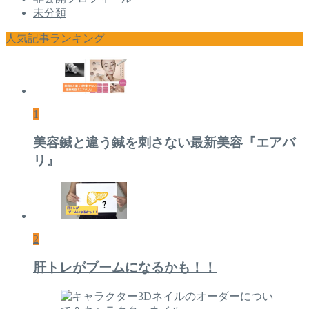
未分類
人気記事ランキング
1
美容鍼と違う鍼を刺さない最新美容『エアバ
リ』
2
肝トレがブームになるかも！！