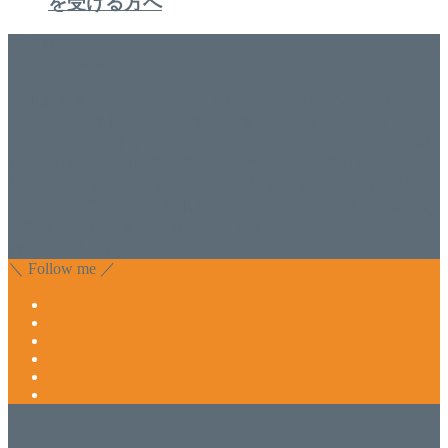
を受ける方へ
美容専門店
WISH&Vivant
香川県丸亀市にあるSalon de WISHネイルサロンVivantです。
延べ！4,107名様ご来店。 地域の皆さまに愛されSalon de
WISHは15年、ネイルサロンVivantは7年になります。 無添加
化粧品のDr.Recellとアクアヴィーナスの正規取り扱い店でお
肌のお悩みも数々改善されたお客様もいます。 ネイルサロ
ンVivantにて、痛い！巻爪をどうにかしたい方 矯正すること
で緩和され真っ直ぐな爪に戻ってきます。 お気軽にお問い
合わせ下さいね。
＼ Follow me ／