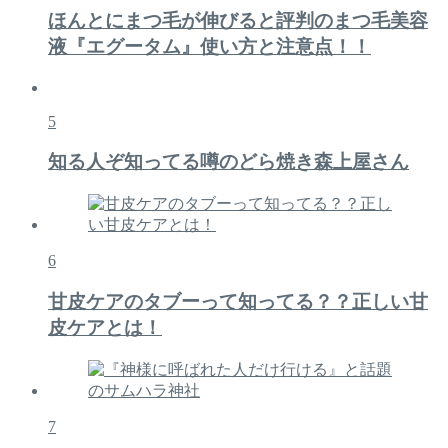
ほんとにまつ毛が伸びると評判のまつ毛美容
液『エグータム』使い方と注意点！！
5
知る人ぞ知ってる噂のどら焼き森上屋さん
6
甘皮ケアのタブーって知ってる？？正しい甘
皮ケアとは！
7