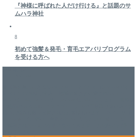
『神様に呼ばれた人だけ行ける』と話題のサ
ムハラ神社
8
初めて強髪＆発毛・育毛エアバリプログラム
を受ける方へ
美容専門店
WISH&Vivant
香川県丸亀市にあるSalon de WISHネイルサロンVivantです。
延べ！4,107名様ご来店。 地域の皆さまに愛されSalon de
WISHは15年、ネイルサロンVivantは7年になります。 無添加
化粧品のDr.Recellとアクアヴィーナスの正規取り扱い店でお
肌のお悩みも数々改善されたお客様もいます。 ネイルサロ
ンVivantにて、痛い！巻爪をどうにかしたい方 矯正すること
で緩和され真っ直ぐな爪に戻ってきます。 お気軽にお問い
合わせ下さいね。