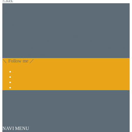
アドバイザー
福井佐哉佳
香川県丸亀市でネイルスクール＆アドバイザー（コンサル）
をしております福井佐哉佳（フクイサヤカ）と申します。
自分でジェルネイルをしたい方・開業したい方にスクールも
行っております。 開業しているけれど、苦手な技術を習い
たい方もお気軽にお問い合わせ下さい。 また、集客でお困
りのサロン様に改善アドバイスも行っております。
＼ Follow me ／
NAVI MENU