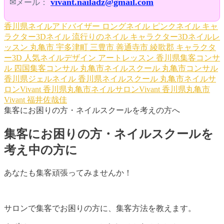
vivant.nailadz@gmail.com
✉メール：
香川県ネイルアドバイザー
ロングネイル
ピンクネイル
キャ
ラクター3Dネイル
流行りのネイル
キャラクター3Dネイルレ
ッスン
丸亀市
宇多津町
三豊市
善通寺市
綾歌郡
キャラクタ
ー3D
人気ネイルデザイン
アートレッスン
香川県集客コンサ
ル
四国集客コンサル
丸亀市ネイルスクール
丸亀市コンサル
香川県ジェルネイル
香川県ネイルスクール
丸亀市ネイルサ
ロンVivant
香川県丸亀市ネイルサロンVivant
香川県丸亀市
Vivant
福井佐哉佳
集客にお困りの方・ネイルスクールを考えの方へ
集客にお困りの方・ネイルスクールを
考え中の方に
あなたも集客頑張ってみませんか！
サロンで集客でお困りの方に、集客方法を教えます。