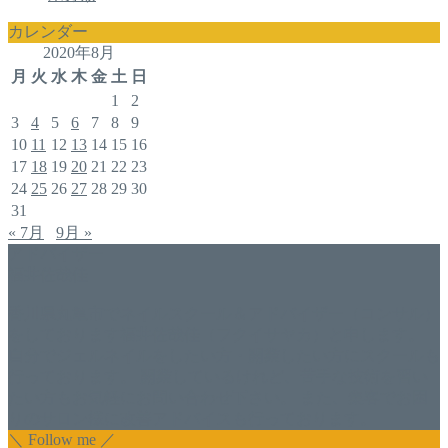
カレンダー
2020年8月
月
火
水
木
金
土
日
1
2
3
4
5
6
7
8
9
10
11
12
13
14
15
16
17
18
19
20
21
22
23
24
25
26
27
28
29
30
31
« 7月
9月 »
アドバイザー
福井佐哉佳
香川県丸亀市でネイルスクール＆アドバイザー（コンサル）
をしております福井佐哉佳（フクイサヤカ）と申します。
自分でジェルネイルをしたい方・開業したい方にスクールも
行っております。 開業しているけれど、苦手な技術を習い
たい方もお気軽にお問い合わせ下さい。 また、集客でお困
りのサロン様に改善アドバイスも行っております。
＼ Follow me ／