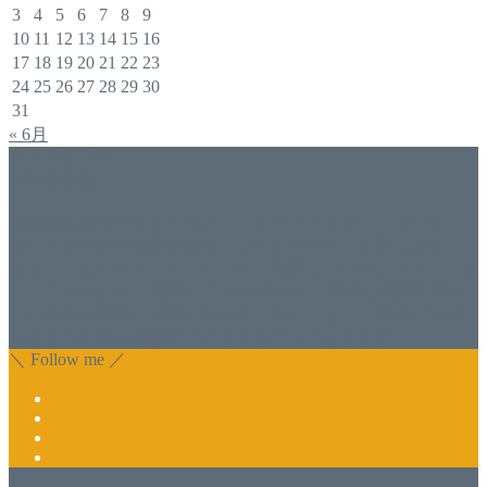
3
4
5
6
7
8
9
10
11
12
13
14
15
16
17
18
19
20
21
22
23
24
25
26
27
28
29
30
31
« 6月
アドバイザー
福井佐哉佳
香川県丸亀市でネイルスクール＆アドバイザー（コンサル）
をしております福井佐哉佳（フクイサヤカ）と申します。
自分でジェルネイルをしたい方・開業したい方にスクールも
行っております。 開業しているけれど、苦手な技術を習い
たい方もお気軽にお問い合わせ下さい。 また、集客でお困
りのサロン様に改善アドバイスも行っております。
＼ Follow me ／