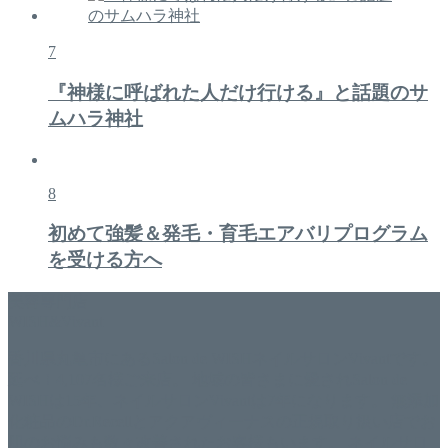
7
『神様に呼ばれた人だけ行ける』と話題のサ
ムハラ神社
8
初めて強髪＆発毛・育毛エアバリプログラム
を受ける方へ
美容専門店
WISH&Vivant
香川県丸亀市にあるSalon de WISHネイルサロンVivantです。
延べ！4,107名様ご来店。 地域の皆さまに愛されSalon de
WISHは15年、ネイルサロンVivantは7年になります。 無添加
化粧品のDr.Recellとアクアヴィーナスの正規取り扱い店でお
肌のお悩みも数々改善されたお客様もいます。 ネイルサロ