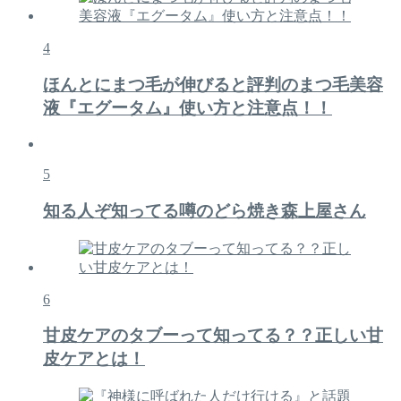
4
ほんとにまつ毛が伸びると評判のまつ毛美容
液『エグータム』使い方と注意点！！
5
知る人ぞ知ってる噂のどら焼き森上屋さん
6
甘皮ケアのタブーって知ってる？？正しい甘
皮ケアとは！