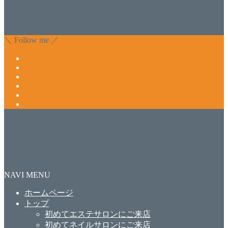
ンVivantにて、痛い！巻爪をどうにかしたい方 矯正すること
で緩和され真っ直ぐな爪に戻ってきます。 お気軽にお問い
合わせ下さいね。
＼ Follow me ／
NAVI MENU
ホームページ
トップ
初めてエステサロンにご来店
初めてネイルサロンにご来店