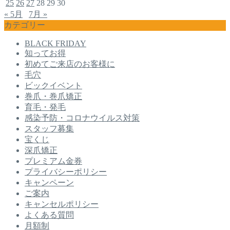
25
26
27
28
29
30
« 5月
7月 »
カテゴリー
BLACK FRIDAY
知ってお得
初めてご来店のお客様に
毛穴
ビックイベント
巻爪・巻爪矯正
育毛・発毛
感染予防・コロナウイルス対策
スタッフ募集
宝くじ
深爪矯正
プレミアム金券
プライバシーポリシー
キャンペーン
ご案内
キャンセルポリシー
よくある質問
月額制