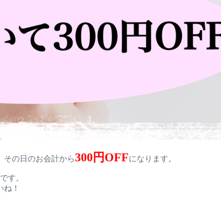
300円OFF
、その日のお会計から
になります。
です。
いね！