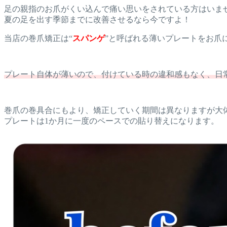
足の親指のお爪がくい込んで痛い思いをされている方はいま
夏の足を出す季節までに改善させるなら今ですよ！
当店の巻爪矯正は“
スパンゲ
”と呼ばれる薄いプレートをお爪
プレート自体が薄いので、付けている時の違和感もなく、日
巻爪の巻具合にもより、矯正していく期間は異なりますが大体
プレートは1か月に一度のペースでの貼り替えになります。