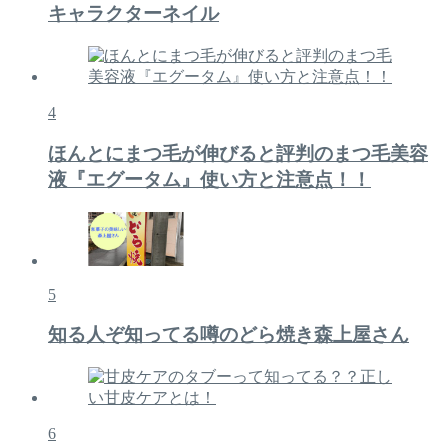
キャラクターネイル
4
ほんとにまつ毛が伸びると評判のまつ毛美容
液『エグータム』使い方と注意点！！
5
知る人ぞ知ってる噂のどら焼き森上屋さん
6