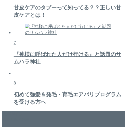
甘皮ケアのタブーって知ってる？？正しい甘
皮ケアとは！
7
『神様に呼ばれた人だけ行ける』と話題のサ
ムハラ神社
8
初めて強髪＆発毛・育毛エアバリプログラム
を受ける方へ
美容専門店
WISH&Vivant