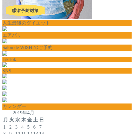
人生最後のダイエット
エアバリ
Salon de WISH のご予約
TikTok
SNS
カレンダー
2019年4月
月
火
水
木
金
土
日
1
2
3
4
5
6
7
8
9
10
11
12
13
14