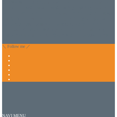
香川県丸亀市にあるSalon de WISHネイルサロンVivantです。
延べ！4,107名様ご来店。 地域の皆さまに愛されSalon de
WISHは15年、ネイルサロンVivantは7年になります。 無添加
化粧品のDr.Recellとアクアヴィーナスの正規取り扱い店でお
肌のお悩みも数々改善されたお客様もいます。 ネイルサロ
ンVivantにて、痛い！巻爪をどうにかしたい方 矯正すること
で緩和され真っ直ぐな爪に戻ってきます。 お気軽にお問い
合わせ下さいね。
＼ Follow me ／
NAVI MENU