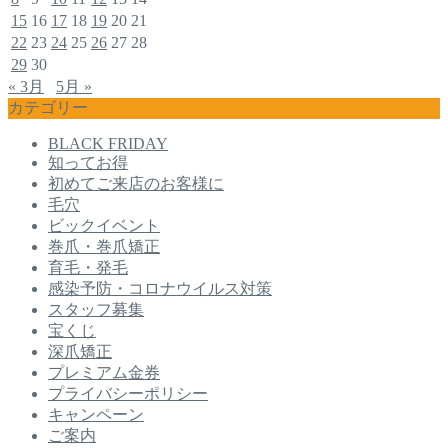
15
16
17
18
19
20
21
22
23
24
25
26
27
28
29
30
« 3月
5月 »
カテゴリー
BLACK FRIDAY
知ってお得
初めてご来店のお客様に
毛穴
ビックイベント
巻爪・巻爪矯正
育毛・発毛
感染予防・コロナウイルス対策
スタッフ募集
宝くじ
深爪矯正
プレミアム金券
プライバシーポリシー
キャンペーン
ご案内