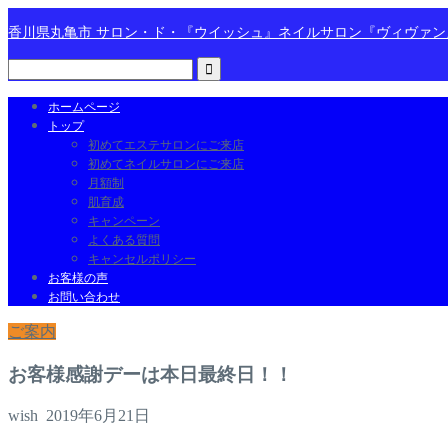
香川県丸亀市 サロン・ド・『ウイッシュ』ネイルサロン『ヴィヴァ
ホームページ
トップ
初めてエステサロンにご来店
初めてネイルサロンにご来店
月額制
肌育成
キャンペーン
よくある質問
キャンセルポリシー
お客様の声
お問い合わせ
ご案内
お客様感謝デーは本日最終日！！
wish
2019年6月21日