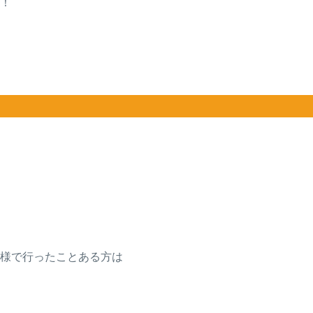
ね！
）
客様で行ったことある方は