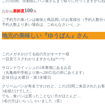
この3日間、出勤前にパン屋さんまで取りに行ってますから
100
だから
新鮮度
％
ご予約方の食パンは確保と商品買いのお客様分（予約人数分
予約人数より多い場合は、ごめんなさい<(_ _)>
地元の美味しい『ゆうぱん』さん
このメガネかけてる絵の方がオーナー様
一目見てスグわかりますからね(*^^*)
サロンドウイッシュの1本東側にあるお店
（丸亀南中学校より南へ200㍍位の所にあります）
定休日は火曜日・第3水曜日
クリームパンが有名ですけれど、この2日間ご来店されたお
3名様だけでした。
でも…食パンは買ったことない方がほとんど…
1名の方はいらっしゃいました（笑）