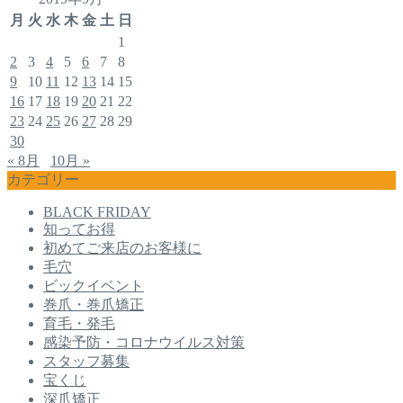
月
火
水
木
金
土
日
1
2
3
4
5
6
7
8
9
10
11
12
13
14
15
16
17
18
19
20
21
22
23
24
25
26
27
28
29
30
« 8月
10月 »
カテゴリー
BLACK FRIDAY
知ってお得
初めてご来店のお客様に
毛穴
ビックイベント
巻爪・巻爪矯正
育毛・発毛
感染予防・コロナウイルス対策
スタッフ募集
宝くじ
深爪矯正