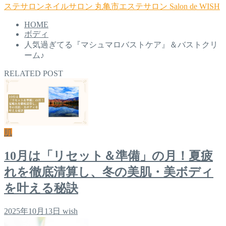
ステサロンネイルサロン
丸亀市エステサロン
Salon de WISH
HOME
ボディ
人気過ぎてる『マシュマロバストケア』＆バストクリ
ーム♪
RELATED POST
肌
10月は「リセット＆準備」の月！夏疲
れを徹底清算し、冬の美肌・美ボディ
を叶える秘訣
2025年10月13日
wish