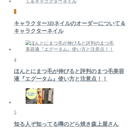
3
キャラクター3Dネイルのオーダーについて＆
キャラクターネイル
4
ほんとにまつ毛が伸びると評判のまつ毛美容
液『エグータム』使い方と注意点！！
5
知る人ぞ知ってる噂のどら焼き森上屋さん