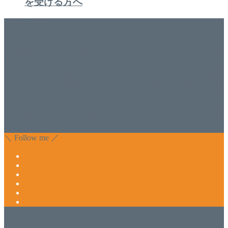
を受ける方へ
美容専門店
WISH&Vivant
香川県丸亀市にあるSalon de WISHネイルサロンVivantです。
延べ！4,107名様ご来店。 地域の皆さまに愛されSalon de
WISHは15年、ネイルサロンVivantは7年になります。 無添加
化粧品のDr.Recellとアクアヴィーナスの正規取り扱い店でお
肌のお悩みも数々改善されたお客様もいます。 ネイルサロ
ンVivantにて、痛い！巻爪をどうにかしたい方 矯正すること
で緩和され真っ直ぐな爪に戻ってきます。 お気軽にお問い
合わせ下さいね。
＼ Follow me ／