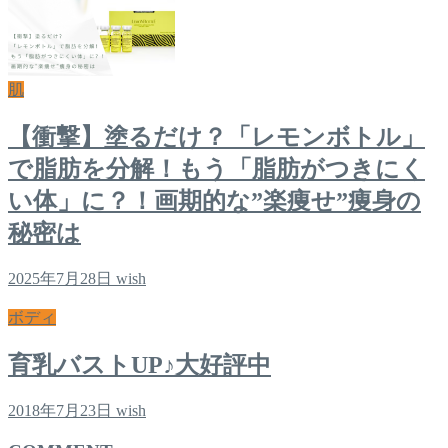
肌
【衝撃】塗るだけ？「レモンボトル」
で脂肪を分解！もう「脂肪がつきにく
い体」に？！画期的な”楽痩せ”痩身の
秘密は
2025年7月28日
wish
ボディ
育乳バストUP♪大好評中
2018年7月23日
wish