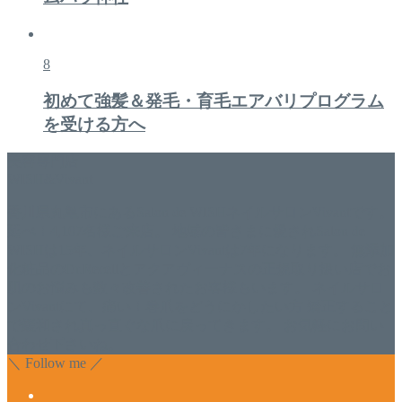
8
初めて強髪＆発毛・育毛エアバリプログラム
を受ける方へ
美容専門店
WISH&Vivant
香川県丸亀市にあるSalon de WISHネイルサロンVivantです。
延べ！4,107名様ご来店。 地域の皆さまに愛されSalon de
WISHは15年、ネイルサロンVivantは7年になります。 無添加
化粧品のDr.Recellとアクアヴィーナスの正規取り扱い店でお
肌のお悩みも数々改善されたお客様もいます。 ネイルサロ
ンVivantにて、痛い！巻爪をどうにかしたい方 矯正すること
で緩和され真っ直ぐな爪に戻ってきます。 お気軽にお問い
合わせ下さいね。
＼ Follow me ／