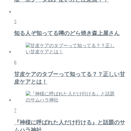
5
知る人ぞ知ってる噂のどら焼き森上屋さん
6
甘皮ケアのタブーって知ってる？？正しい甘
皮ケアとは！
7
『神様に呼ばれた人だけ行ける』と話題のサ
ムハラ神社