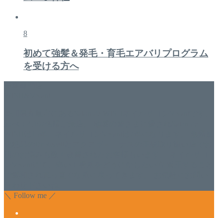
8
初めて強髪＆発毛・育毛エアバリプログラム
を受ける方へ
美容専門店
WISH&Vivant
香川県丸亀市にあるSalon de WISHネイルサロンVivantです。
延べ！4,107名様ご来店。 地域の皆さまに愛されSalon de
WISHは15年、ネイルサロンVivantは7年になります。 無添加
化粧品のDr.Recellとアクアヴィーナスの正規取り扱い店でお
肌のお悩みも数々改善されたお客様もいます。 ネイルサロ
ンVivantにて、痛い！巻爪をどうにかしたい方 矯正すること
で緩和され真っ直ぐな爪に戻ってきます。 お気軽にお問い
合わせ下さいね。
＼ Follow me ／