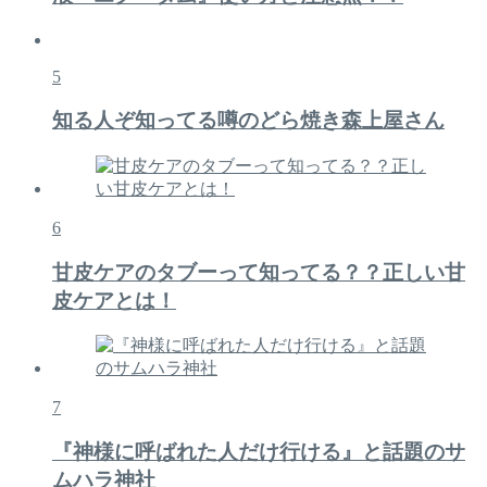
5
知る人ぞ知ってる噂のどら焼き森上屋さん
6
甘皮ケアのタブーって知ってる？？正しい甘
皮ケアとは！
7
『神様に呼ばれた人だけ行ける』と話題のサ
ムハラ神社