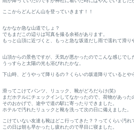
雨が降っていたのですが神社に着いた時にはやんでいました
ここからどんどん山を登っていきます！！
なかなか急な山道でしょ？
でもまだこの辺りは写真を撮る余裕があります。
もっと山頂に近づくと、もっと急な坂道だし雨で濡れて滑り
山頂からの景色ですが、天気が悪かったのでこんな感じでし
うっすらと太陽の光も浴びれたかな。
下山時、どうやって降りるの？くらいの坂道降りているとや
滑ってこけてパンツ、リュック、靴がどろだらけ(笑)
まだホテルにチェックインしてなかったので、荷物があった
そのおかげで、途中で道の駅に寄ったりできました。
ホテルで汚れたリュックと靴を洗って次の日に備えました。
こけていない友達も靴はどこ行ってきた？？ってくらい汚れ
この日は朝も早かったし疲れたので早目に寝ました。