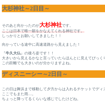
大杉神社～2日目～
大杉神社
そのあと向かったのが
です。
ここは日本で唯一願をかなえてくれる神社です。
しっかりとお願いしてきました！！
向かっている途中に高速道路から見えました！
『
牛久大仏
』の後ろ姿です！！
大きいから見えるかなと言っていたらほんとに見えてびっく
この距離でも大きいのが分かりますよね。
ディスニーシー～2日目～
この日は舞浜まで移動して夕方からは入れるチケットでディ
ここでもまた雨…。
ちょっと降ってるくらいな感じでしたけどね。