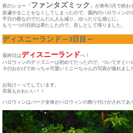
ファンタズミック
夜のショー『
』が来年3月で終わ
急遽やることをなくしてしまったので、園内のハロウィンの
平日の夜なのでだんだん人も減り、ゆったりな感じに。
もう一つの目的は果たしたので、良しとして帰りました。
ディスニーランド～3日目～
ディスニーランド
最終日は
へ！
ハロウィンのディズニーは初めてだったので、ついてすぐハ
そのおかげでめっちゃ可愛いミニーちゃんの写真が撮れまし
お化け～ってしています。
衣装もかわいい！！
ハロウィンはパーク全体がハロウィンの飾り付けがされてあ