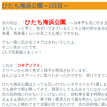
ひたち海浜公園～2日目～
ひたち海浜公園
次の日は、『
』へ
コキア
を見に行き
まだちょっと早く、色ずいてきているところと緑の所がある
来週、再来週くらいが見ごろな感じですかね。
でも一面に広がるコキアはきれいでしたよ。
すごい良かったです。
2人で写真撮りまくり！
これが『
コキアソフト
』
グリーンから赤く色ずく様子が再現されています。
ほんとはコキアバックに取りたかったのですが、溶けてきてい
ひたち海浜公園はとっても広いのでレンタサイクルで1週し
でも途中で雨が降ってきて、雨宿りしても止みそうになかっ
次の目的地に行かないといけないのと、自転車を返す時間が
まぁまぁ濡れたので、車で軽く暖房入れて服を乾かしながら
だんだんと晴れてきて太陽が出てきたので、次の目的地に着