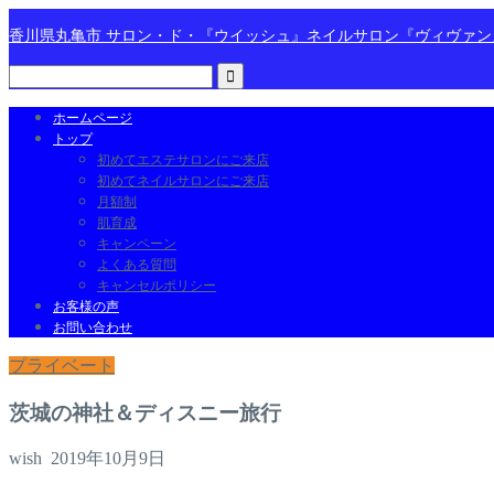
香川県丸亀市 サロン・ド・『ウイッシュ』ネイルサロン『ヴィヴァ
ホームページ
トップ
初めてエステサロンにご来店
初めてネイルサロンにご来店
月額制
肌育成
キャンペーン
よくある質問
キャンセルポリシー
お客様の声
お問い合わせ
プライベート
茨城の神社＆ディスニー旅行
wish
2019年10月9日