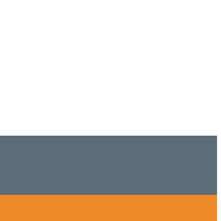
ISHは15年、ネイルサロンVivantは7年になります。 無添加化粧品
tにて、痛い！巻爪をどうにかしたい方 矯正することで緩和され真