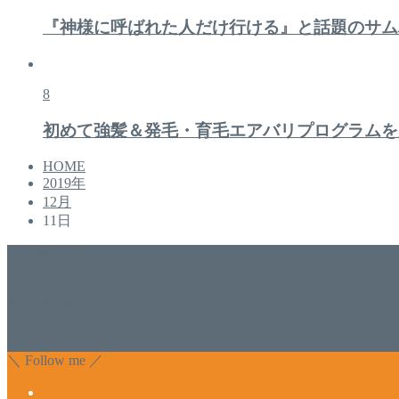
『神様に呼ばれた人だけ行ける』と話題のサム
8
初めて強髪＆発毛・育毛エアバリプログラムを
HOME
2019年
12月
11日
美容専門店
WISH&Vivant
香川県丸亀市にあるSalon de WISHネイルサロンVivantです
のDr.Recellとアクアヴィーナスの正規取り扱い店でお肌
っ直ぐな爪に戻ってきます。 お気軽にお問い合わせ下さいね
＼ Follow me ／