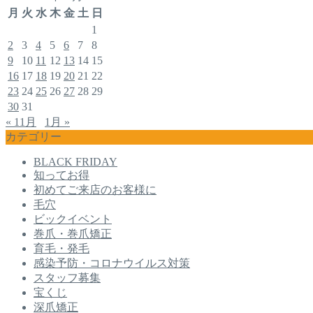
月
火
水
木
金
土
日
1
2
3
4
5
6
7
8
9
10
11
12
13
14
15
16
17
18
19
20
21
22
23
24
25
26
27
28
29
30
31
« 11月
1月 »
カテゴリー
BLACK FRIDAY
知ってお得
初めてご来店のお客様に
毛穴
ビックイベント
巻爪・巻爪矯正
育毛・発毛
感染予防・コロナウイルス対策
スタッフ募集
宝くじ
深爪矯正