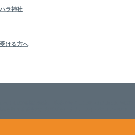
ハラ神社
受ける方へ
。 延べ！4,107名様ご来店。 地域の皆さまに愛されSalon de W
のお悩みも数々改善されたお客様もいます。 ネイルサロンVivan
。