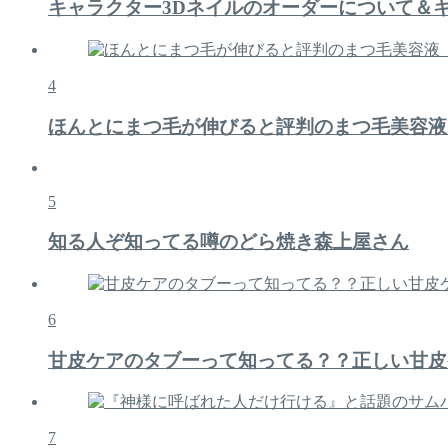
キャラクター3Dネイルのオーダーについて＆
4
ほんとにまつ毛が伸びると評判のまつ毛美容液
5
知る人ぞ知ってる噂のどら焼き森上屋さん
6
甘皮ケアのタブーって知ってる？？正しい甘皮
7