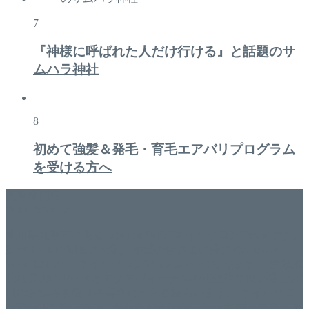
7
『神様に呼ばれた人だけ行ける』と話題のサ
ムハラ神社
8
初めて強髪＆発毛・育毛エアバリプログラム
を受ける方へ
美容専門店
WISH&Vivant
香川県丸亀市にあるSalon de WISHネイルサロンVivantです。
延べ！4,107名様ご来店。 地域の皆さまに愛されSalon de
WISHは15年、ネイルサロンVivantは7年になります。 無添加
化粧品のDr.Recellとアクアヴィーナスの正規取り扱い店でお
肌のお悩みも数々改善されたお客様もいます。 ネイルサロ
ンVivantにて、痛い！巻爪をどうにかしたい方 矯正すること