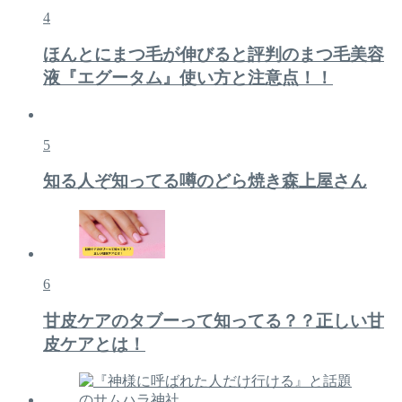
4
ほんとにまつ毛が伸びると評判のまつ毛美容
液『エグータム』使い方と注意点！！
5
知る人ぞ知ってる噂のどら焼き森上屋さん
6
甘皮ケアのタブーって知ってる？？正しい甘
皮ケアとは！