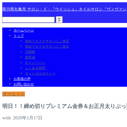
香川県丸亀市 サロン・ド・『ウイッシュ』ネイルサロン『ヴィヴァ
ホームページ
トップ
初めてエステサロンにご来店
初めてネイルサロンにご来店
月額制
肌育成
キャンペーン
よくある質問
キャンセルポリシー
お客様の声
お問い合わせ
ダイエット
明日！！締め切りプレミアム金券＆お正月太りぶっ
wish
2020年1月17日