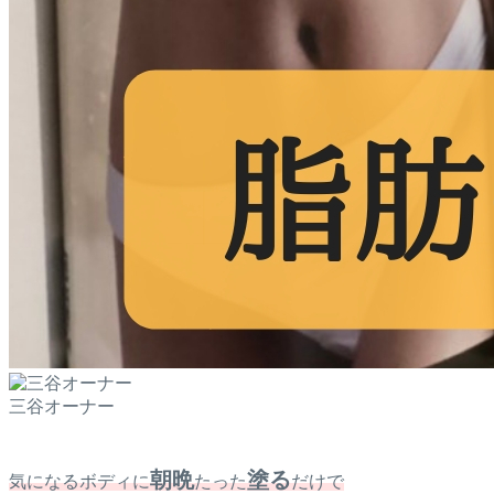
三谷オーナー
朝晩
塗る
気になるボディに
たった
だけで