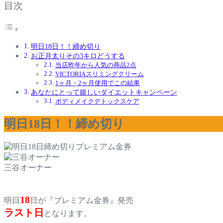
目次
明日18日！！締め切り
お正月太りその3キロどうする
当店昨年から人気の商品2点
VICTORIAスリミングクリーム
1ヶ月・2ヶ月使用でこの結果
あなたにとって嬉しいダイエットキャンペーン
ボディメイクデトックスケア
明日18日！！締め切り
三谷オーナー
18
明日
日が『プレミアム金券』発売
ラスト日
となります。