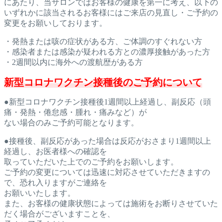
にあた
り、当サロンではお客様の健康を第一に考え、以下の
いずれかに該
当されるお客様にはご来店の見直し・ご予約の
変更をお願いしてお
ります。
・発熱または咳の症状がある方、ご体調のすぐれない方
・感染者または感染が疑われる方との濃厚接触があった方
・2週間以内に海外への渡航歴がある方
新型コロナワクチン接種後のご予約について
●新型コロナワクチン接種後1週間以上経過し、副反応（頭
痛・発
熱・倦怠感・腫れ・痛みなど）が
ない場合のみご予約可能となります。
●接種後、副反応があった場合は反応がおさまり1週間以上
経過し、お医者様への確認を
取っていただいた上でのご予約をお願
いします。
ご予約の変更については迅速に対応させていただきますの
で、恐れ
入りますがご連絡を
お願いいたします。
また、お客様の健康状態に
よっては施術をお断りさせていた
だく場合がございますことを、