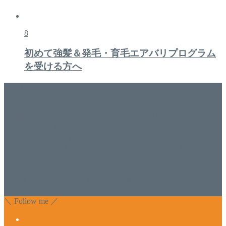
8
初めて強髪＆発毛・育毛エアバリプログラム
を受ける方へ
美容専門店
WISH&Vivant
香川県丸亀市にあるSalon de WISHネイルサロンVivantです。
延べ！4,107名様ご来店。 地域の皆さまに愛されSalon de
WISHは15年、ネイルサロンVivantは7年になります。 無添加
化粧品のDr.Recellとアクアヴィーナスの正規取り扱い店でお
肌のお悩みも数々改善されたお客様もいます。 ネイルサロ
ンVivantにて、痛い！巻爪をどうにかしたい方 矯正すること
で緩和され真っ直ぐな爪に戻ってきます。 お気軽にお問い
合わせ下さいね。
＼ Follow me ／