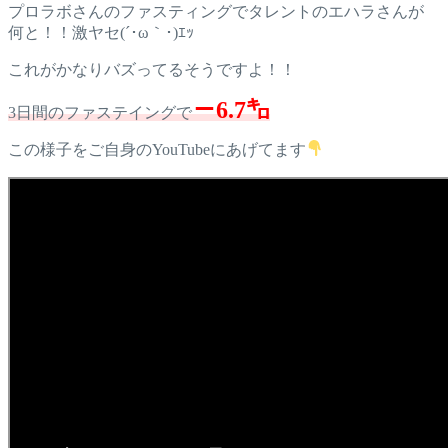
プロラボさんのファスティングでタレントのエハラさんが
何と！！激ヤセ(´･ω｀･)ｴｯ
これがかなりバズってるそうですよ！！
－6.7㌔
3日間のファステイングで
この様子をご自身のYouTubeにあげてます