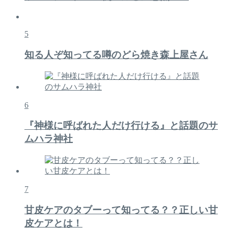
5
知る人ぞ知ってる噂のどら焼き森上屋さん
6
『神様に呼ばれた人だけ行ける』と話題のサ
ムハラ神社
7
甘皮ケアのタブーって知ってる？？正しい甘
皮ケアとは！