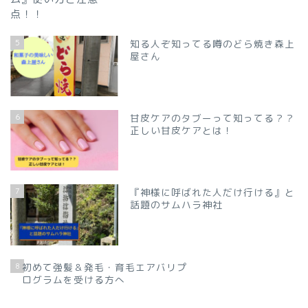
5
知る人ぞ知ってる噂のどら焼き森上
屋さん
6
甘皮ケアのタブーって知ってる？？
正しい甘皮ケアとは！
7
『神様に呼ばれた人だけ行ける』と
話題のサムハラ神社
8
初めて強髪＆発毛・育毛エアバリプ
ログラムを受ける方へ