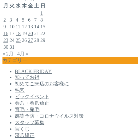
月
火
水
木
金
土
日
1
2
3
4
5
6
7
8
9
10
11
12
13
14
15
16
17
18
19
20
21
22
23
24
25
26
27
28
29
30
31
« 2月
4月 »
カテゴリー
BLACK FRIDAY
知ってお得
初めてご来店のお客様に
毛穴
ビックイベント
巻爪・巻爪矯正
育毛・発毛
感染予防・コロナウイルス対策
スタッフ募集
宝くじ
深爪矯正