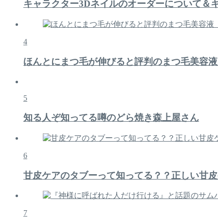
キャラクター3Dネイルのオーダーについて＆
4
ほんとにまつ毛が伸びると評判のまつ毛美容液
5
知る人ぞ知ってる噂のどら焼き森上屋さん
6
甘皮ケアのタブーって知ってる？？正しい甘皮
7