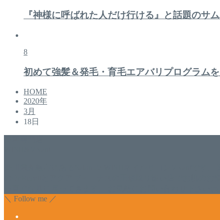
『神様に呼ばれた人だけ行ける』と話題のサム
8
初めて強髪＆発毛・育毛エアバリプログラムを
HOME
2020年
3月
18日
美容専門店
WISH&Vivant
香川県丸亀市にあるSalon de WISHネイルサロンVivantです
のDr.Recellとアクアヴィーナスの正規取り扱い店でお肌
っ直ぐな爪に戻ってきます。 お気軽にお問い合わせ下さいね
＼ Follow me ／