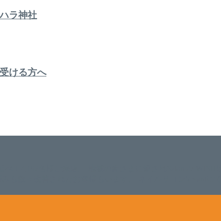
ハラ神社
受ける方へ
。 延べ！4,107名様ご来店。 地域の皆さまに愛されSalon de W
のお悩みも数々改善されたお客様もいます。 ネイルサロンVivan
。