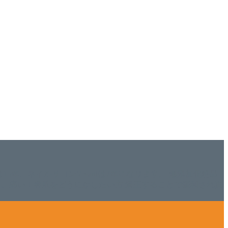
ISHは15年、ネイルサロンVivantは7年になります。 無添加化粧品
tにて、痛い！巻爪をどうにかしたい方 矯正することで緩和され真