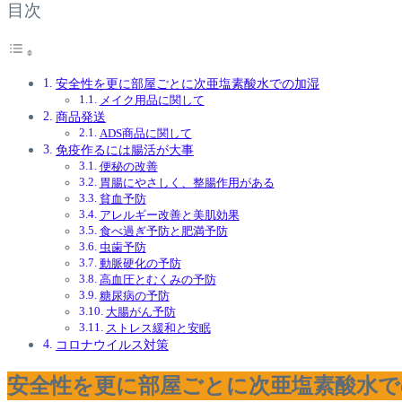
目次
安全性を更に部屋ごとに次亜塩素酸水での加湿
メイク用品に関して
商品発送
ADS商品に関して
免疫作るには腸活が大事
便秘の改善
胃腸にやさしく、整腸作用がある
貧血予防
アレルギー改善と美肌効果
食べ過ぎ予防と肥満予防
虫歯予防
動脈硬化の予防
高血圧とむくみの予防
糖尿病の予防
大腸がん予防
ストレス緩和と安眠
コロナウイルス対策
安全性を更に部屋ごとに次亜塩素酸水で