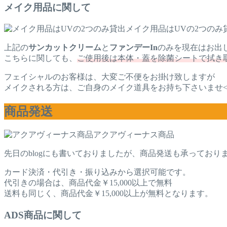
メイク用品に関して
メイク用品はUVの2つのみ
上記の
サンカットクリーム
と
ファンデーIn
のみを現在はお出
こちらに関しても、
ご使用後は本体・蓋を除菌シートで拭き
フェイシャルのお客様は、大変ご不便をお掛け致しますが
メイクされる方は、ご自身のメイク道具をお持ち下さいませ<(_ 
商品発送
アクアヴィーナス商品
先日のblogにも書いておりましたが、商品発送も承っており
カード決済・代引き・振り込みから選択可能です。
代引きの場合は、商品代金￥15,000以上で無料
送料も同じく、商品代金￥15,000以上が無料となります。
ADS商品に関して