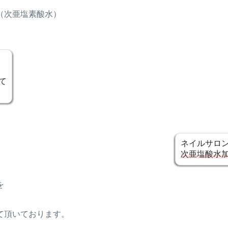
（次亜塩素酸水）
て
ネイルサロ
次亜塩酸水
を
て頂いております。