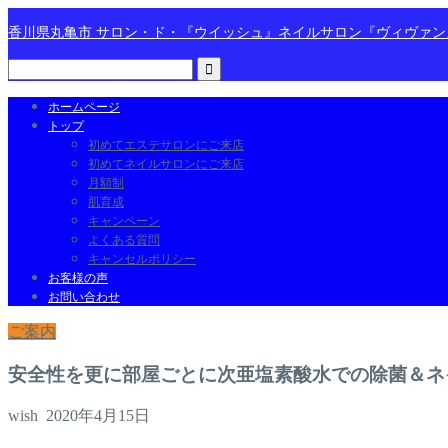
香川県丸亀市 サロン・ド・『ウイッシュ』ネイルサロン『ヴィヴァ
ホームページ
トップ
初めてエステサロンにご来店
初めてネイルサロンにご来店
月額制
肌育成
キャンペーン
よくある質問
キャンセルポリシー
お客様の声
お問い合わせ
ご案内
安全性を更に部屋ごとに次亜塩素酸水での除菌＆ネ
wish
2020年4月15日