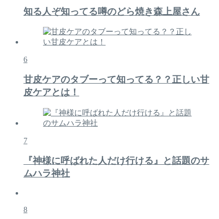
知る人ぞ知ってる噂のどら焼き森上屋さん
6
甘皮ケアのタブーって知ってる？？正しい甘
皮ケアとは！
7
『神様に呼ばれた人だけ行ける』と話題のサ
ムハラ神社
8