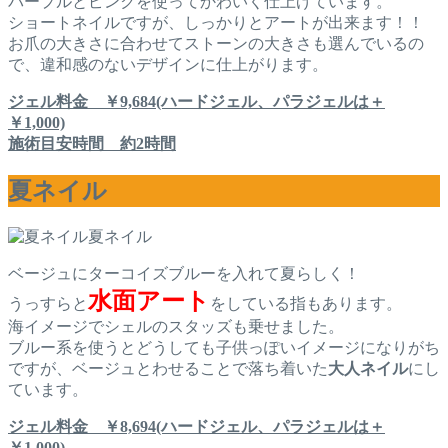
パープルとピンクを使ってかわいく仕上げています。
ショートネイルですが、しっかりとアートが出来ます！！
お爪の大きさに合わせてストーンの大きさも選んでいるの
で、違和感のないデザインに仕上がります。
ジェル料金 ￥9,684(ハードジェル、パラジェルは＋
￥1,000)
施術目安時間 約2時間
夏ネイル
夏ネイル
ベージュにターコイズブルーを入れて夏らしく！
水面アート
うっすらと
をしている指もあります。
海イメージでシェルのスタッズも乗せました。
ブルー系を使うとどうしても子供っぽいイメージになりがち
ですが、ベージュとわせることで落ち着いた
大人ネイル
にし
ています。
ジェル料金 ￥8,694(ハードジェル、パラジェルは＋
￥1,000)