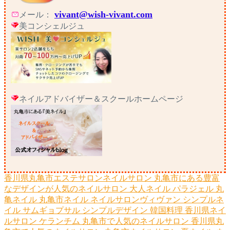
vivant@wish-vivant.com
メール：
美コンシェルジュ
ネイルアドバイザー＆スクールホームページ
香川県丸亀市エステサロンネイルサロン
丸亀市にある豊富
なデザインが人気のネイルサロン
大人ネイル
パラジェル
丸
亀ネイル
丸亀市ネイル
ネイルサロンヴィヴァン
シンプルネ
イル
サムギョプサル
シンプルデザイン
韓国料理
香川県ネイ
ルサロン
ケランチム
丸亀市で人気のネイルサロン
香川県丸