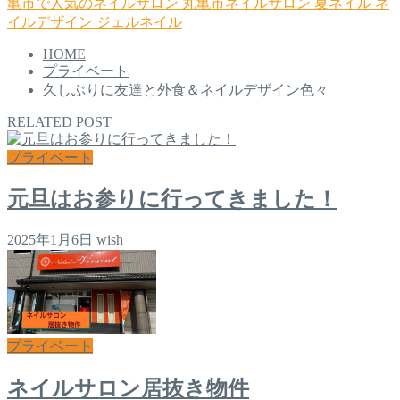
亀市で人気のネイルサロン
丸亀市ネイルサロン
夏ネイル
ネ
イルデザイン
ジェルネイル
HOME
プライベート
久しぶりに友達と外食＆ネイルデザイン色々
RELATED POST
プライベート
元旦はお参りに行ってきました！
2025年1月6日
wish
プライベート
ネイルサロン居抜き物件