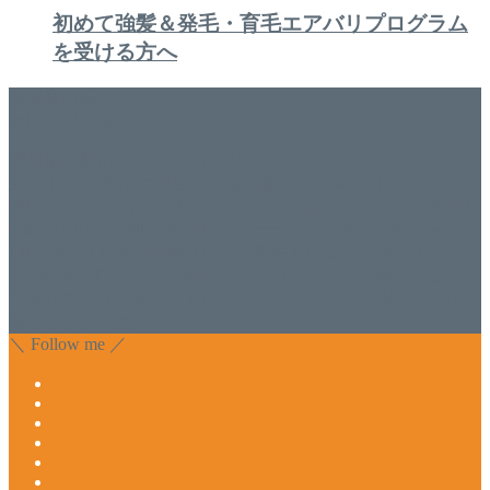
初めて強髪＆発毛・育毛エアバリプログラム
を受ける方へ
美容専門店
WISH&Vivant
香川県丸亀市にあるSalon de WISHネイルサロンVivantです。
延べ！4,107名様ご来店。 地域の皆さまに愛されSalon de
WISHは15年、ネイルサロンVivantは7年になります。 無添加
化粧品のDr.Recellとアクアヴィーナスの正規取り扱い店でお
肌のお悩みも数々改善されたお客様もいます。 ネイルサロ
ンVivantにて、痛い！巻爪をどうにかしたい方 矯正すること
で緩和され真っ直ぐな爪に戻ってきます。 お気軽にお問い
合わせ下さいね。
＼ Follow me ／