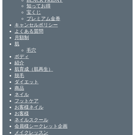
BLACK FRIDAY
知ってお得
宝くじ
プレミアム金券
キャンセルポリシー
よくある質問
月額制
肌
毛穴
ボディ
紹介
肌育成（肌再生）
脱毛
ダイエット
商品
ネイル
フットケア
お客様ネイル
お客様
ネイルスクール
会員様シークレット企画
メイクレッスン