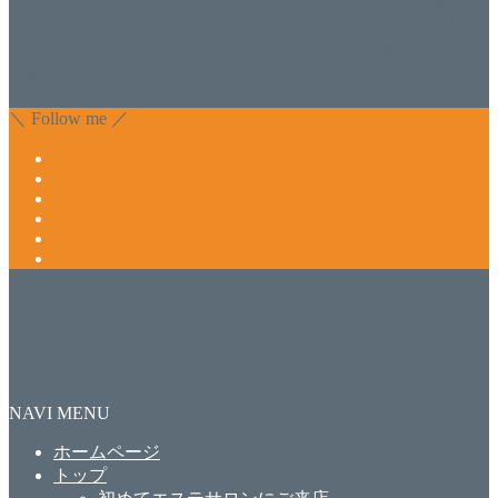
化粧品のDr.Recellとアクアヴィーナスの正規取り扱い店でお
肌のお悩みも数々改善されたお客様もいます。 ネイルサロ
ンVivantにて、痛い！巻爪をどうにかしたい方 矯正すること
で緩和され真っ直ぐな爪に戻ってきます。 お気軽にお問い
合わせ下さいね。
＼ Follow me ／
NAVI MENU
ホームページ
トップ