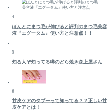
4
ほんとにまつ毛が伸びると評判のまつ毛美容
液『エグータム』使い方と注意点！！
5
知る人ぞ知ってる噂のどら焼き森上屋さん
6
甘皮ケアのタブーって知ってる？？正しい甘
皮ケアとは！