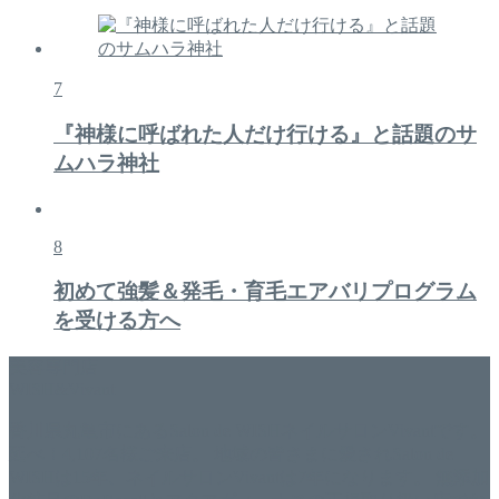
7
『神様に呼ばれた人だけ行ける』と話題のサ
ムハラ神社
8
初めて強髪＆発毛・育毛エアバリプログラム
を受ける方へ
美容専門店
WISH&Vivant
香川県丸亀市にあるSalon de WISHネイルサロンVivantです。
延べ！4,107名様ご来店。 地域の皆さまに愛されSalon de
WISHは15年、ネイルサロンVivantは7年になります。 無添加