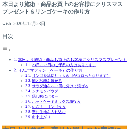
本日より施術・商品お買上のお客様にクリスマス
プレゼント＆リンゴケーキの作り方
wish
2020年12月23日
目次
本日より施術・商品お買上のお客様にクリスマスプレゼント
23日～25日のご予約の方はあります。
りんごマフィン（ケーキ）の作り方
リンゴを乱切り（大き目がゴロっとなります）
卵と砂糖を混ぜる
サラダ油を2～3回に分けて混ぜる
シナモンパウダー
隠し味にバター
ホットケーキミックス粉投入
いざ！！リンゴ投入
型に生地を入れ込む
出来上がり