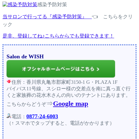
感染予防対策
当サロンで行ってる『感染予防対策』
👈 こちらをクリ
ック
是非、登録してね♪こちらからでも登録できます！
Salon de WISH
住所：香川県丸亀市郡家町3150-1 G・PLAZA 1F
バイバス11号線、スシロー様の交差点を南に真っ直ぐ行
くと家族葬の花水木さんの向いのテナントにあります。
⇒
Google map
こちらからどうぞ
0877-24-6003
電話：
（↑ スマホでタップすると、電話がかかります）