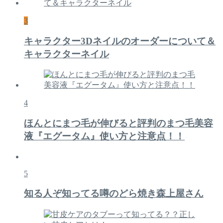
3
キャラクター3Dネイルのオーダーについて＆
キャラクターネイル
4
ほんとにまつ毛が伸びると評判のまつ毛美容
液『エグータム』使い方と注意点！！
5
知る人ぞ知ってる噂のどら焼き森上屋さん