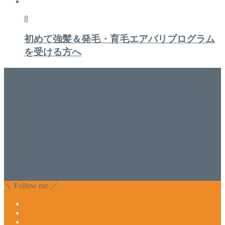
8
初めて強髪＆発毛・育毛エアバリプログラム
を受ける方へ
美容専門店
WISH&Vivant
香川県丸亀市にあるSalon de WISHネイルサロンVivantです。
延べ！4,107名様ご来店。 地域の皆さまに愛されSalon de
WISHは15年、ネイルサロンVivantは7年になります。 無添加
化粧品のDr.Recellとアクアヴィーナスの正規取り扱い店でお
肌のお悩みも数々改善されたお客様もいます。 ネイルサロ
ンVivantにて、痛い！巻爪をどうにかしたい方 矯正すること
で緩和され真っ直ぐな爪に戻ってきます。 お気軽にお問い
合わせ下さいね。
＼ Follow me ／