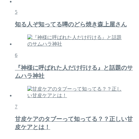
5
知る人ぞ知ってる噂のどら焼き森上屋さん
6
『神様に呼ばれた人だけ行ける』と話題のサ
ムハラ神社
7
甘皮ケアのタブーって知ってる？？正しい甘
皮ケアとは！