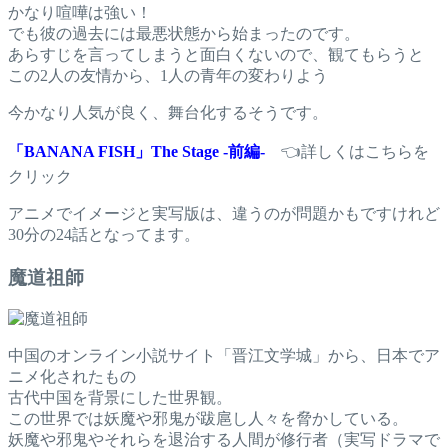
かなり喧嘩は強い！
でも彼の過去には最悪状態から始まったのです。
あらすじを言ってしまうと面白くないので、観てもらうと
この2人の友情から、1人の青年の変わりよう
今かなり人気が良く、舞台化するそうです。
「
BANANA FISH
」
The Stage
-前編-
👈詳しくはこちらを
クリック
アニメでイメージと実写版は、違うのが問題かもですけれど
30分の24話となってます。
魔道祖師
中国のオンライン小説サイト「晋江文学城」から、日本でア
ニメ化されたもの
古代中国を背景にした世界観。
この世界では妖魔や邪鬼が跋扈し人々を脅かしている。
妖魔や邪鬼やそれらを退治する人間が修行者（実写ドラマで