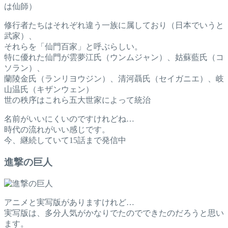
は仙師）
修行者たちはそれぞれ違う一族に属しており（日本でいうと
武家）、
それらを「仙門百家」と呼ぶらしい。
特に優れた仙門が雲夢江氏（ウンムジャン）、姑蘇藍氏（コ
ソラン）、
蘭陵金氏（ランリヨウジン）、清河聶氏（セイガニエ）、岐
山温氏（キザンウェン）
世の秩序はこれら五大世家によって統治
名前がいいにくいのですけれどね…
時代の流れがいい感じです。
今、継続していて15話まで発信中
進撃の巨人
アニメと実写版がありますけれど…
実写版は、多分人気がかなりでたのでできたのだろうと思い
ます。