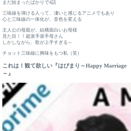
まだ始まったばかりで4話
三味線を弾ける人って、凄いと感じるアニメでもあり
心と三味線の一体化が、音色を変える
主人公の母親が、結構面白いお母様
見た目！！超派手派手母さん
しかしながら、歌が上手すぎる～
チョット三味線に興味をもつ私（笑）
これは！観て欲しい『はぴまり～Happy Marriage
～』