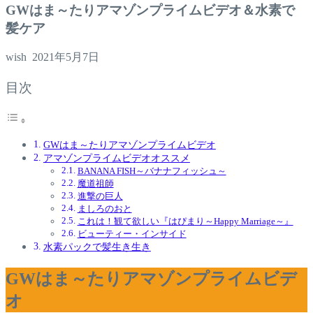
GWはま～たりアマゾンプライムビデオ＆水素で
髪ケア
wish
2021年5月7日
目次
GWはま～たりアマゾンプライムビデオ
アマゾンプライムビデオオススメ
BANANA FISH～バナナフィッシュ～
魔道祖師
進撃の巨人
ましろのおと
これは！観て欲しい『はぴまり～Happy Marriage～』
ビューティー・インサイド
水素パックで髪生き生き
GWはま～たりアマゾンプライムビデ
オ