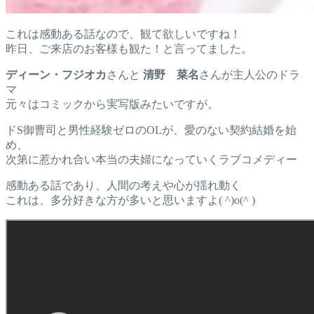
これは感動ある話なので、観て欲しいですね！
昨日、ご来店のお客様も観た！と言ってました。
ディーン・フジオカ
さんと
清野 菜名
さんが主人公のドラ
マ
元々はコミックから実写版みたいですが。
ドS御曹司と男性経験ゼロのOLが、愛のない契約結婚を始
め、
次第に惹かれ合い本当の夫婦になっていくラブコメディー
感動ある話であり、人間の考えや心が揺れ動く
これは、多分好きな方が多いと思いますよ( ^)o(^ )