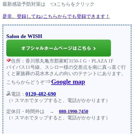
最新感染予防対策は 👈こちらをクリック
是非、登録してね♪こちらからでも登録できます！
Salon de WISH
住所：香川県丸亀市郡家町3150-1 G・PLAZA 1F
バイバス11号線、スシロー様の交差点を南に真っ直ぐ行
くと家族葬の花水木さんの向いのテナントにあります。
⇒
Google map
こちらからどうぞ
0120-482-690
電話：
（↑ スマホでタップすると、電話がかかります）
定休日・時間外
は →
080-1990-7450
（↑ スマホでタップすると、電話がかかります）