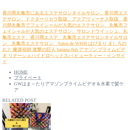
香川県丸亀市にあるエステサロンネイルサロン、香川県エス
テサロン、ドクターリセラ取扱、アクアヴィーナス取扱、香
川県丸亀市でフェイシャルが人気のエステサロン、丸亀市フ
ェイシャルが人気のエステサロン、サロンドウイッシュ、丸
亀市エステ、香川県エステ、丸亀市エステサロンネイルサロ
ン、丸亀市エステサロン、Salon de WISH
はぴまり
ましろの
おと
魔道祖師
進撃の巨人
banana fish
アマゾンプライムビデ
オ
リナーシェハイドロヘッドスパ
ビューティー・インサイ
ド
HOME
プライベート
GWはま～たりアマゾンプライムビデオ＆水素で髪ケ
ア
RELATED POST