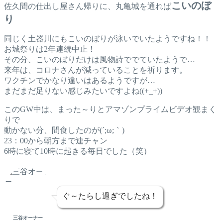
こいのぼ
佐久間の仕出し屋さん帰りに、丸亀城を通れば
り
同じく土器川にもこいのぼりが泳いでいたようですね！！
お城祭りは2年連続中止！
その分、こいのぼりだけは風物詩ででていたようで…
来年は、コロナさんが減っていることを祈ります。
ワクチンでかなり違いはあるようですが…
まだまだ足りない感じみたいですよね((+_+))
このGW中は、まった～りとアマゾンプライムビデオ観まく
りで
動かない分、間食したのが(´;ω;｀)
23：00から朝方まで連チャン
6時に寝て10時に起きる毎日でした（笑）
ぐ～たらし過ぎでしたね！
三谷オーナー