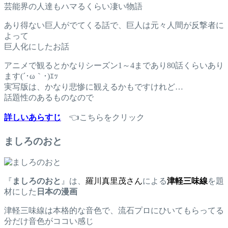
芸能界の人達もハマるくらい凄い物語
あり得ない巨人がでてくる話で、巨人は元々人間が反撃者に
よって
巨人化にしたお話
アニメで観るとかなりシーズン1～4まであり80話くらいあり
ます(´･ω｀･)ｴｯ
実写版は、かなり悲惨に観えるかもですけれど…
話題性のあるものなので
詳しいあらすじ
👈こちらをクリック
ましろのおと
『
ましろのおと
』は、
羅川真里茂さん
による
津軽三味線
を題
材にした
日本の漫画
津軽三味線は本格的な音色で、流石プロにひいてもらってる
分だけ音色がココい感じ