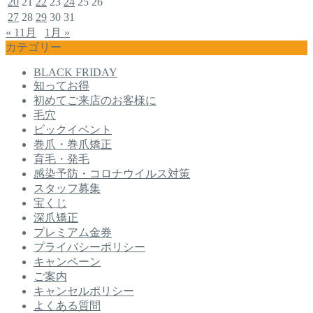
20
21
22
23
24
25
26
27
28
29
30
31
« 11月
1月 »
カテゴリー
BLACK FRIDAY
知ってお得
初めてご来店のお客様に
毛穴
ビックイベント
巻爪・巻爪矯正
育毛・発毛
感染予防・コロナウイルス対策
スタッフ募集
宝くじ
深爪矯正
プレミアム金券
プライバシーポリシー
キャンペーン
ご案内
キャンセルポリシー
よくある質問