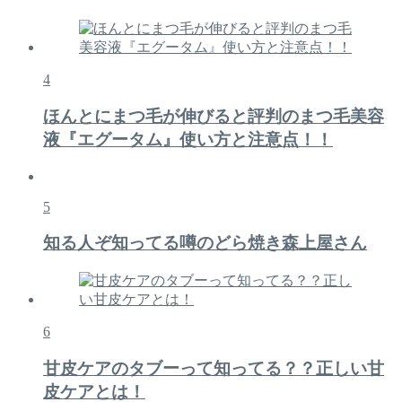
4
ほんとにまつ毛が伸びると評判のまつ毛美容
液『エグータム』使い方と注意点！！
5
知る人ぞ知ってる噂のどら焼き森上屋さん
6
甘皮ケアのタブーって知ってる？？正しい甘
皮ケアとは！