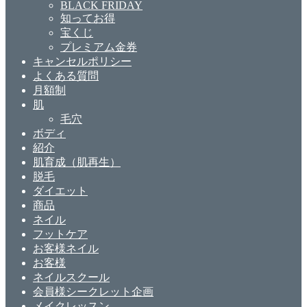
BLACK FRIDAY
知ってお得
宝くじ
プレミアム金券
キャンセルポリシー
よくある質問
月額制
肌
毛穴
ボディ
紹介
肌育成（肌再生）
脱毛
ダイエット
商品
ネイル
フットケア
お客様ネイル
お客様
ネイルスクール
会員様シークレット企画
メイクレッスン