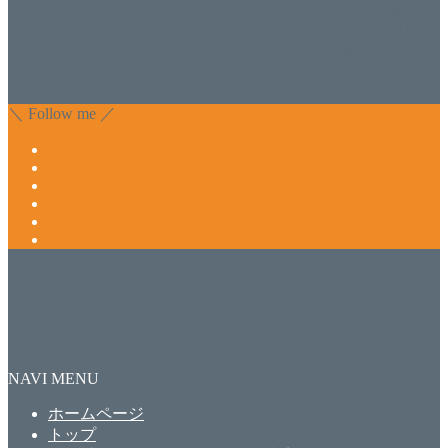
化粧品のDr.Recellとアクアヴィーナスの正規取り扱い店でお
肌のお悩みも数々改善されたお客様もいます。 ネイルサロ
ンVivantにて、痛い！巻爪をどうにかしたい方 矯正すること
で緩和され真っ直ぐな爪に戻ってきます。 お気軽にお問い
合わせ下さいね。
＼ Follow me ／
NAVI MENU
ホームページ
トップ