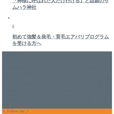
『神様に呼ばれた人だけ行ける』と話題のサ
ムハラ神社
8
初めて強髪＆発毛・育毛エアバリプログラム
を受ける方へ
美容専門店
WISH&Vivant
香川県丸亀市にあるSalon de WISHネイルサロンVivantです。
延べ！4,107名様ご来店。 地域の皆さまに愛されSalon de
WISHは15年、ネイルサロンVivantは7年になります。 無添加
化粧品のDr.Recellとアクアヴィーナスの正規取り扱い店でお
肌のお悩みも数々改善されたお客様もいます。 ネイルサロ
ンVivantにて、痛い！巻爪をどうにかしたい方 矯正すること
で緩和され真っ直ぐな爪に戻ってきます。 お気軽にお問い
合わせ下さいね。
＼ Follow me ／