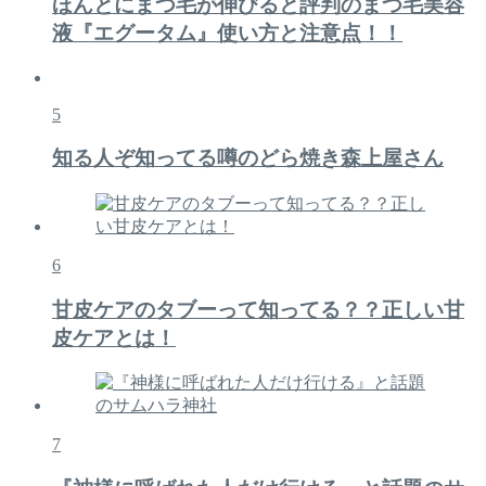
ほんとにまつ毛が伸びると評判のまつ毛美容
液『エグータム』使い方と注意点！！
5
知る人ぞ知ってる噂のどら焼き森上屋さん
6
甘皮ケアのタブーって知ってる？？正しい甘
皮ケアとは！
7