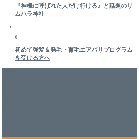
『神様に呼ばれた人だけ行ける』と話題のサ
ムハラ神社
8
初めて強髪＆発毛・育毛エアバリプログラム
を受ける方へ
美容専門店
WISH&Vivant
香川県丸亀市にあるSalon de WISHネイルサロンVivantです。
延べ！4,107名様ご来店。 地域の皆さまに愛されSalon de
WISHは15年、ネイルサロンVivantは7年になります。 無添加
化粧品のDr.Recellとアクアヴィーナスの正規取り扱い店でお
肌のお悩みも数々改善されたお客様もいます。 ネイルサロ
ンVivantにて、痛い！巻爪をどうにかしたい方 矯正すること
で緩和され真っ直ぐな爪に戻ってきます。 お気軽にお問い
合わせ下さいね。