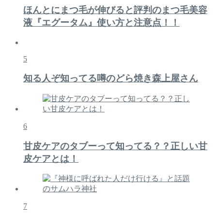
ほんとにまつ毛が伸びると評判のまつ毛美容
液『エグータム』使い方と注意点！！
5
知る人ぞ知ってる噂のどら焼き森上屋さん
6
甘皮ケアのタブーって知ってる？？正しい甘
皮ケアとは！
7