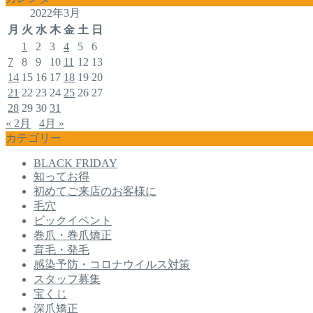
2022年3月
月
火
水
木
金
土
日
1
2
3
4
5
6
7
8
9
10
11
12
13
14
15
16
17
18
19
20
21
22
23
24
25
26
27
28
29
30
31
« 2月
4月 »
カテゴリー
BLACK FRIDAY
知ってお得
初めてご来店のお客様に
毛穴
ビックイベント
巻爪・巻爪矯正
育毛・発毛
感染予防・コロナウイルス対策
スタッフ募集
宝くじ
深爪矯正