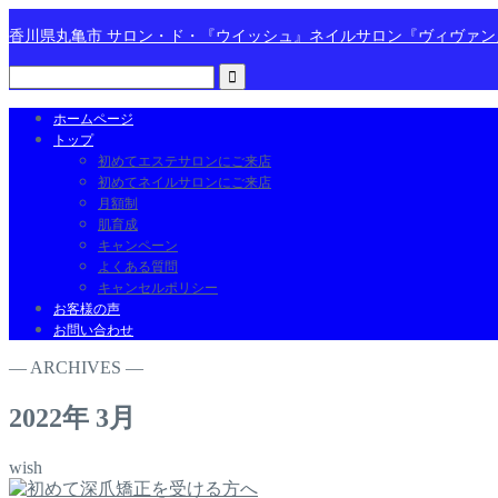
香川県丸亀市 サロン・ド・『ウイッシュ』ネイルサロン『ヴィヴァ
ホームページ
トップ
初めてエステサロンにご来店
初めてネイルサロンにご来店
月額制
肌育成
キャンペーン
よくある質問
キャンセルポリシー
お客様の声
お問い合わせ
― ARCHIVES ―
2022年 3月
wish