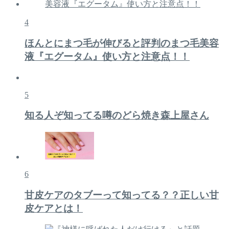
4
ほんとにまつ毛が伸びると評判のまつ毛美容
液『エグータム』使い方と注意点！！
5
知る人ぞ知ってる噂のどら焼き森上屋さん
6
甘皮ケアのタブーって知ってる？？正しい甘
皮ケアとは！