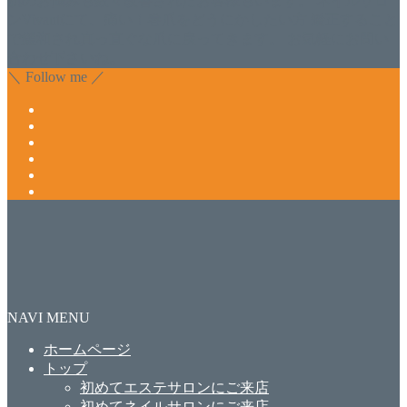
肌のお悩みも数々改善されたお客様もいます。 ネイルサロ
ンVivantにて、痛い！巻爪をどうにかしたい方 矯正すること
で緩和され真っ直ぐな爪に戻ってきます。 お気軽にお問い
合わせ下さいね。
＼ Follow me ／
NAVI MENU
ホームページ
トップ
初めてエステサロンにご来店
初めてネイルサロンにご来店