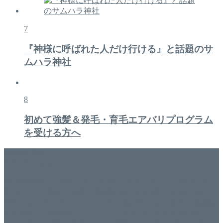
7
『神様に呼ばれた人だけ行ける』と話題のサ
ムハラ神社
8
初めて強髪＆発毛・育毛エアバリプログラム
を受ける方へ
美容専門店
WISH&Vivant
香川県丸亀市にあるSalon de WISHネイルサロンVivantです。
延べ！4,107名様ご来店。 地域の皆さまに愛されSalon de
WISHは15年、ネイルサロンVivantは7年になります。 無添加
化粧品のDr.Recellとアクアヴィーナスの正規取り扱い店でお