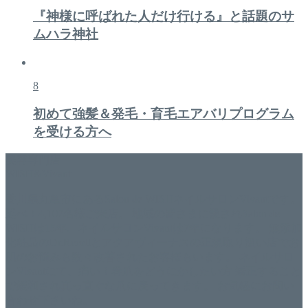
『神様に呼ばれた人だけ行ける』と話題のサ
ムハラ神社
8
初めて強髪＆発毛・育毛エアバリプログラム
を受ける方へ
美容専門店
WISH&Vivant
香川県丸亀市にあるSalon de WISHネイルサロンVivantです。
延べ！4,107名様ご来店。 地域の皆さまに愛されSalon de
WISHは15年、ネイルサロンVivantは7年になります。 無添加
化粧品のDr.Recellとアクアヴィーナスの正規取り扱い店でお
肌のお悩みも数々改善されたお客様もいます。 ネイルサロ
ンVivantにて、痛い！巻爪をどうにかしたい方 矯正すること
で緩和され真っ直ぐな爪に戻ってきます。 お気軽にお問い
合わせ下さいね。