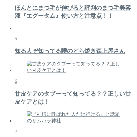
ほんとにまつ毛が伸びると評判のまつ毛美容
液『エグータム』使い方と注意点！！
5
知る人ぞ知ってる噂のどら焼き森上屋さん
6
甘皮ケアのタブーって知ってる？？正しい甘
皮ケアとは！
7