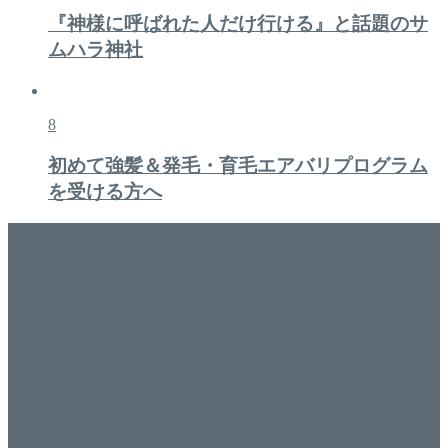
『神様に呼ばれた人だけ行ける』と話題のサ
ムハラ神社
8
初めて強髪＆発毛・育毛エアバリプログラム
を受ける方へ
美容専門店
WISH&Vivant
香川県丸亀市にあるSalon de WISHネイルサロンVivantです。
延べ！4,107名様ご来店。 地域の皆さまに愛されSalon de
WISHは15年、ネイルサロンVivantは7年になります。 無添加
化粧品のDr.Recellとアクアヴィーナスの正規取り扱い店でお
肌のお悩みも数々改善されたお客様もいます。 ネイルサロ
ンVivantにて、痛い！巻爪をどうにかしたい方 矯正すること
で緩和され真っ直ぐな爪に戻ってきます。 お気軽にお問い
合わせ下さいね。