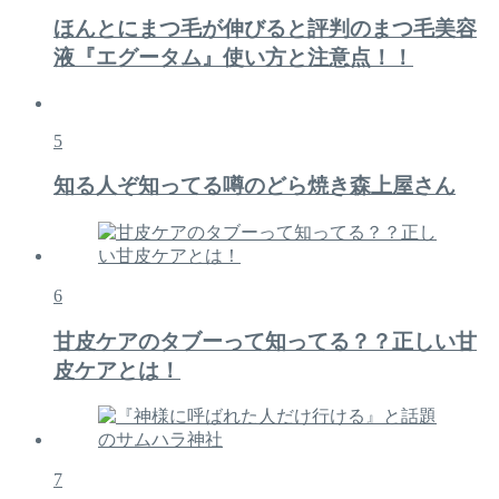
ほんとにまつ毛が伸びると評判のまつ毛美容
液『エグータム』使い方と注意点！！
5
知る人ぞ知ってる噂のどら焼き森上屋さん
6
甘皮ケアのタブーって知ってる？？正しい甘
皮ケアとは！
7