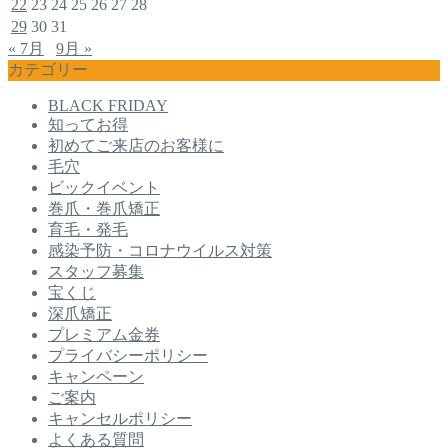
22
23
24
25
26
27
28
29
30
31
« 7月
9月 »
カテゴリー
BLACK FRIDAY
知ってお得
初めてご来店のお客様に
毛穴
ビックイベント
巻爪・巻爪矯正
育毛・発毛
感染予防・コロナウイルス対策
スタッフ募集
宝くじ
深爪矯正
プレミアム金券
プライバシーポリシー
キャンペーン
ご案内
キャンセルポリシー
よくある質問