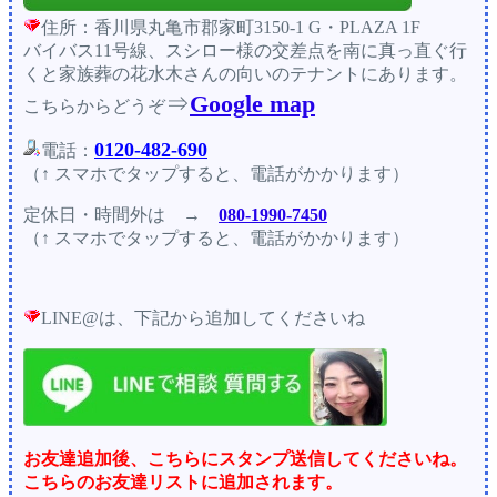
住所：香川県丸亀市郡家町3150-1 G・PLAZA 1F
バイバス11号線、スシロー様の交差点を南に真っ直ぐ行
くと家族葬の花水木さんの向いのテナントにあります。
⇒
Google map
こちらからどうぞ
0120-482-690
電話：
（↑ スマホでタップすると、電話がかかります）
定休日・時間外
は →
080-1990-7450
（↑ スマホでタップすると、電話がかかります）
LINE@は、下記から追加してくださいね
お友達追加後、こちらにスタンプ送信してくださいね。
こちらのお友達リストに追加されます。