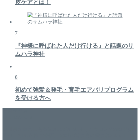
皮ケアとは！
7
『神様に呼ばれた人だけ行ける』と話題のサ
ムハラ神社
8
初めて強髪＆発毛・育毛エアバリプログラム
を受ける方へ
美容専門店
WISH&Vivant
香川県丸亀市にあるSalon de WISHネイルサロンVivantです。
延べ！4,107名様ご来店。 地域の皆さまに愛されSalon de