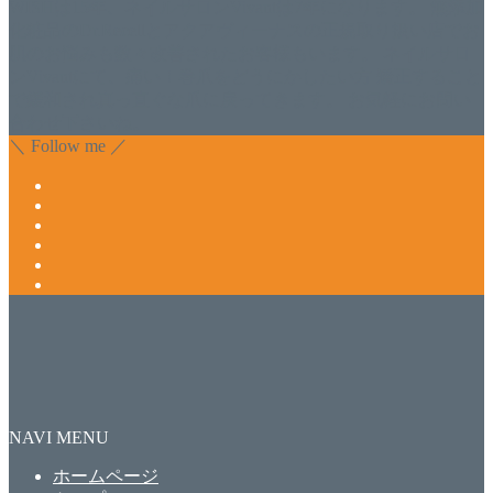
WISHは15年、ネイルサロンVivantは7年になります。 無添加
化粧品のDr.Recellとアクアヴィーナスの正規取り扱い店でお
肌のお悩みも数々改善されたお客様もいます。 ネイルサロ
ンVivantにて、痛い！巻爪をどうにかしたい方 矯正すること
で緩和され真っ直ぐな爪に戻ってきます。 お気軽にお問い
合わせ下さいね。
＼ Follow me ／
NAVI MENU
ホームページ