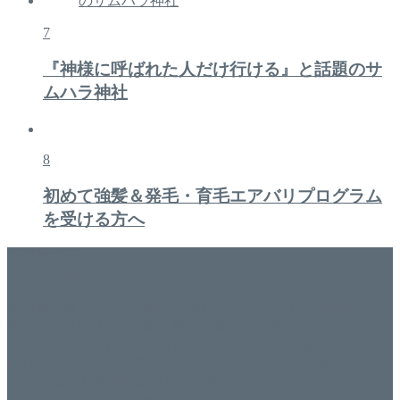
7
『神様に呼ばれた人だけ行ける』と話題のサ
ムハラ神社
8
初めて強髪＆発毛・育毛エアバリプログラム
を受ける方へ
美容専門店
WISH&Vivant
香川県丸亀市にあるSalon de WISHネイルサロンVivantです。
延べ！4,107名様ご来店。 地域の皆さまに愛されSalon de
WISHは15年、ネイルサロンVivantは7年になります。 無添加
化粧品のDr.Recellとアクアヴィーナスの正規取り扱い店でお
肌のお悩みも数々改善されたお客様もいます。 ネイルサロ