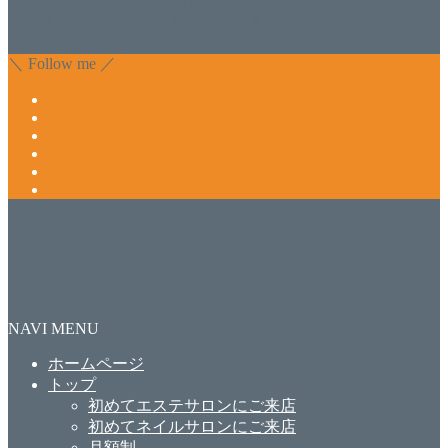
ンVivantにて、痛い！巻爪をどうにかしたい方 矯正すること
で緩和され真っ直ぐな爪に戻ってきます。 お気軽にお問い
合わせ下さいね。
＼ Follow me ／
NAVI MENU
ホームページ
トップ
初めてエステサロンにご来店
初めてネイルサロンにご来店
月額制