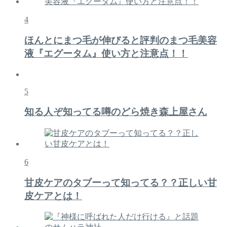
4
ほんとにまつ毛が伸びると評判のまつ毛美容
液『エグータム』使い方と注意点！！
5
知る人ぞ知ってる噂のどら焼き森上屋さん
6
甘皮ケアのタブーって知ってる？？正しい甘
皮ケアとは！