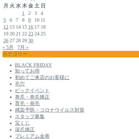
月
火
水
木
金
土
日
1
2
3
4
5
6
7
8
9
10
11
12
13
14
15
16
17
18
19
20
21
22
23
24
25
26
27
28
29
30
« 5月
7月 »
カテゴリー
BLACK FRIDAY
知ってお得
初めてご来店のお客様に
毛穴
ビックイベント
巻爪・巻爪矯正
育毛・発毛
感染予防・コロナウイルス対策
スタッフ募集
宝くじ
深爪矯正
プレミアム金券