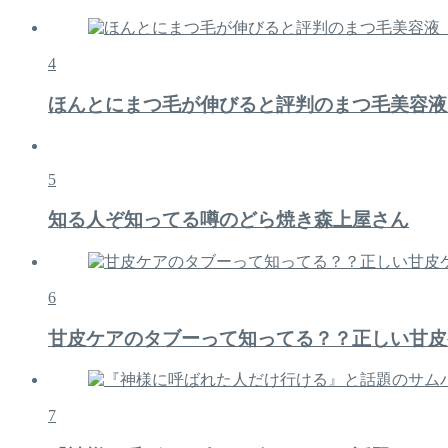
4
ほんとにまつ毛が伸びると評判のまつ毛美容液
5
知る人ぞ知ってる噂のどら焼き森上屋さん
6
甘皮ケアのタブーって知ってる？？正しい甘皮
7