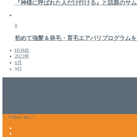
『神様に呼ばれた人だけ行ける』と話題のサム
8
初めて強髪＆発毛・育毛エアバリプログラムを
HOME
2023年
6月
9日
美容専門店
WISH&Vivant
香川県丸亀市にあるSalon de WISHネイルサロンVivantです
のDr.Recellとアクアヴィーナスの正規取り扱い店でお肌
っ直ぐな爪に戻ってきます。 お気軽にお問い合わせ下さいね
＼ Follow me ／