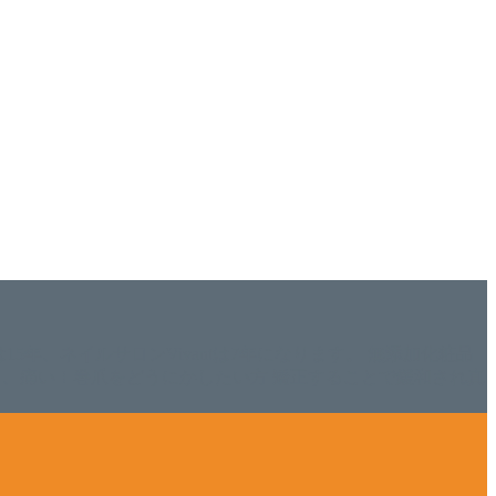
ISHは15年、ネイルサロンVivantは7年になります。 無添加化粧品
tにて、痛い！巻爪をどうにかしたい方 矯正することで緩和され真