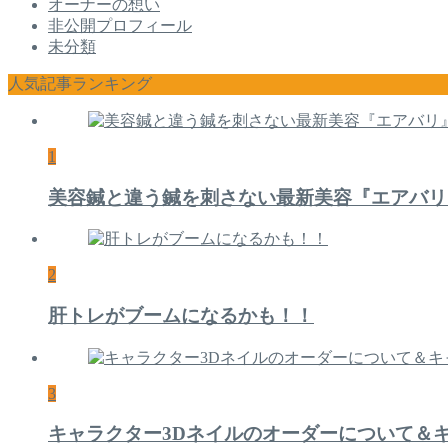
オーナーの想い
非公開プロフィール
未分類
人気記事ランキング
1
美容鍼と違う鍼を刺さない最新美容『エアバリ
2
肝トレがブームになるかも！！
3
キャラクター3Dネイルのオーダーについて＆