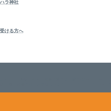
ハラ神社
受ける方へ
。 延べ！4,107名様ご来店。 地域の皆さまに愛されSalon de W
のお悩みも数々改善されたお客様もいます。 ネイルサロンVivan
。