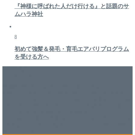
『神様に呼ばれた人だけ行ける』と話題のサ
ムハラ神社
8
初めて強髪＆発毛・育毛エアバリプログラム
を受ける方へ
美容専門店
WISH&Vivant
香川県丸亀市にあるSalon de WISHネイルサロンVivantです。
延べ！4,107名様ご来店。 地域の皆さまに愛されSalon de
WISHは15年、ネイルサロンVivantは7年になります。 無添加
化粧品のDr.Recellとアクアヴィーナスの正規取り扱い店でお
肌のお悩みも数々改善されたお客様もいます。 ネイルサロ
ンVivantにて、痛い！巻爪をどうにかしたい方 矯正すること
で緩和され真っ直ぐな爪に戻ってきます。 お気軽にお問い
合わせ下さいね。